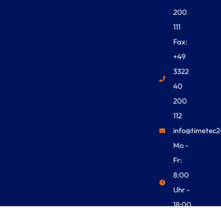
200
111
Fax:
+49
3322
40
200
112
info@timetec2
Mo -
Fr:
8:00
Uhr -
18:00
Uhr