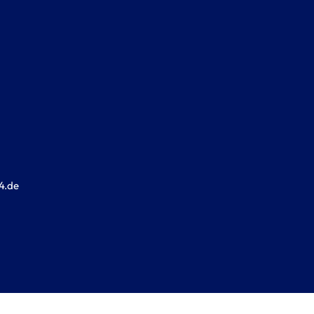
4.de
Neuer
-
Origina