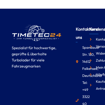
Kontaktiere
Kundense
uns
Konta
Versa
Spandauer
Spezialist für hochwertige,
Wider
geprüfte & überholte
Str. 180,
Turbolader für viele
Zahlu
14612
Fahrzeugmarken
Mein 
Falkensee,
Häufi
Deutschland
Kauti
Tel:
Antra
+49
3322
40