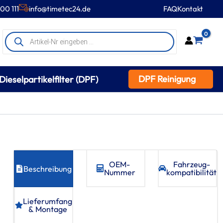
00 111
info@timetec24.de
FAQ
Kontakt
Products
0
search
DPF Reinigung
Dieselpartikelfilter (DPF)
OEM-
Fahrzeug­
Beschreibung
Nummer
kompatibilität
Lieferumfang
& Montage