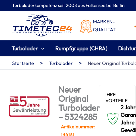
Zum
Turboladerkompetenz seit 2008 aus Falkensee bei Berlin
Inhalt
springen
MARKEN-
QUALITÄT
Turbolader
Rumpfgruppe (CHRA)
Dichtu
>
>
Startseite
Turbolader
Neuer Original Turbo
Neuer
IHRE
Original
VORTEILE
Turbolader
2 Jahr
– 5324285
Garant
Jahre
Artikelnummer:
Gewäh
134131