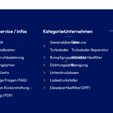
rvice / Infos
Kategorien
Unternehmen
kt
Generalüberholte
Über uns
ndkosten
Turbolader
Turbolader Reparatur
rufsbelehrung
Rumpfgruppe(CHRA)
Dieselpartikelfilter
ngsarten
Dichtungssätze
Reinigung
Konto
Unterdruckdosen
ge Fragen (FAQ)
Ladedrucksteller
on Rückerstattung –
Dieselpartikelfilter(DPF)
g (PDF)