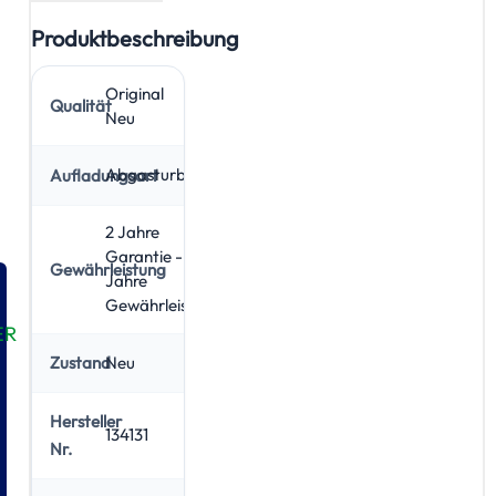
Produktbeschreibung
Original
Qualität
Neu
Abgasturbolader
Aufladungsart
2 Jahre
Garantie - 5
Gewährleistung
Jahre
Gewährleistung
ER
Neu
Zustand
Hersteller
134131
Nr.