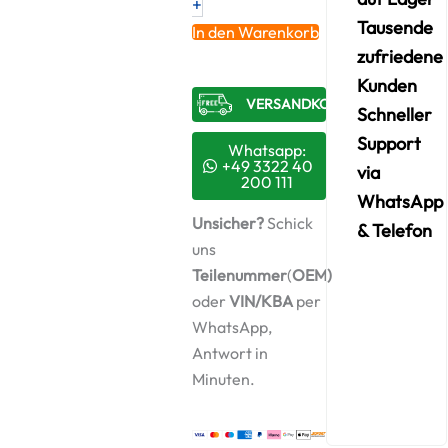
+
5324285
Menge
Tausende
In den Warenkorb
zufriedene
Kunden
VERSANDKOSTENFREI​
Schneller
Support
Whatsapp:
+49 3322 40
via
200 111
WhatsApp
Unsicher?
Schick
& Telefon
uns
Teilenummer
(
OEM)
oder
VIN/KBA
per
WhatsApp,
Antwort in
Minuten.