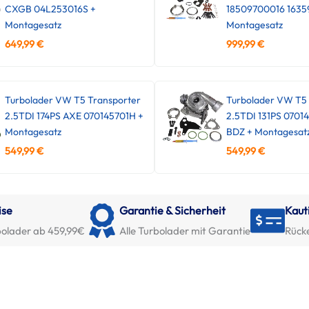
CXGB 04L253016S +
18509700016 1635
Montagesatz
Montagesatz
649,99
€
999,99
€
Turbolader VW T5 Transporter
Turbolader VW T5 
2.5TDI 174PS AXE 070145701H +
2.5TDI 131PS 0701
Montagesatz
BDZ + Montagesat
549,99
€
549,99
€
ise
Garantie & Sicherheit
Kaut
olader ab 459,99€
Alle Turbolader mit Garantie
Rück