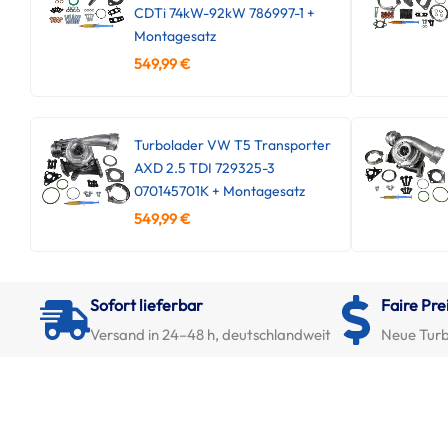
CDTi 74kW-92kW 786997-1 +
Montagesatz
549,99
€
Turbolader VW T5 Transporter
AXD 2.5 TDI 729325-3
070145701K + Montagesatz
549,99
€
Sofort lieferbar
Faire Pre
Versand in 24–48 h, deutschlandweit
Neue Turb