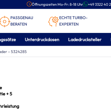
Öffnungszeiten Mo-Fr: 8-18 Uhr
+49 3322 40 2
PASSGENAU
ECHTE TURBO-
BERATEN
EXPERTEN
ngssätze
Unterdruckdosen
Ladedrucksteller
lader – 5324285
e
ie + 5
rleistung