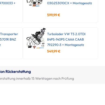
9700033 +
03G253010CX + Montagesatz
599,99
€
Transporter
Turbolader VW T5 2.0TDI
45701R BNZ
84PS-140PS CAAA CAAB
z
792290-3 + Montagesatz
549,99
€
ion Rückerstattung
erstattung innerhalb 15 Werktagen nach Prüfung