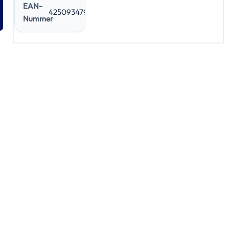
EAN-
4250934790744
Nummer