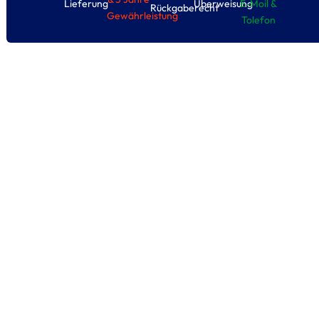
Lieferung
Überweisung
E-Moil &
Rückgaberecht
Gewährleistung
Tolefon