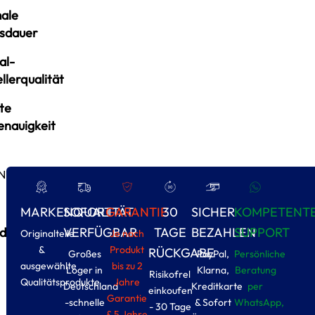
ale
sdauer
al-
llerqualität
te
enauigkeit
N
MARKENQUALITÄT
SOFORT
GARANTIE
30
SICHER
KOMPETENT
d
VERFÜGBAR
TAGE
BEZAHLEN
SUPPORT
Originalteile
Je nach
&
Produkt
RÜCKGABE
Großes
PayPal,
Persönliche
ausgewählte
bis zu 2
Loger in
Klarna,
Beratung
Risikofrel
Qualitätsprodukte
Jahre
Deutschland
Kreditkarte
per
einkoufen
Garantie
-schnelle
& Sofort
WhatsApp,
- 30 Tage
& 5 Jahre