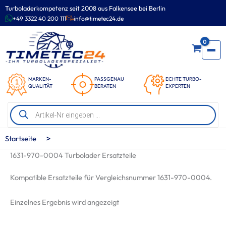
Zum
Turboladerkompetenz seit 2008 aus Falkensee bei Berlin
Inhalt
+49 3322 40 200 111
info@timetec24.de
springen
0
MARKEN-
PASSGENAU
ECHTE TURBO-
QUALITÄT
BERATEN
EXPERTEN
Products
search
>
Startseite
1631-970-0004 Turbolader Ersatzteile
Kompatible Ersatzteile für Vergleichsnummer 1631-970-0004.
Einzelnes Ergebnis wird angezeigt