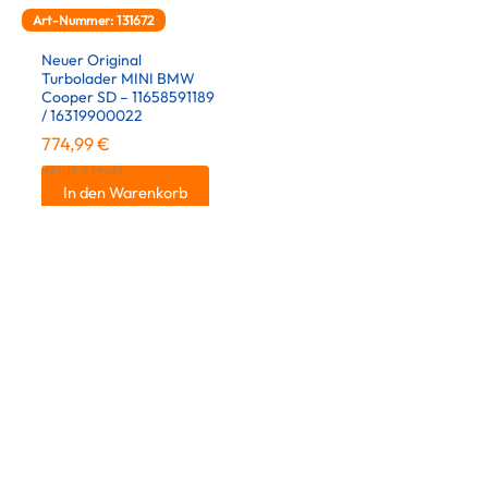
Art-Nummer: 131672
Neuer Original
Turbolader MINI BMW
Cooper SD – 11658591189
/ 16319900022
774,99
€
inkl. 19 % MwSt.
In den Warenkorb