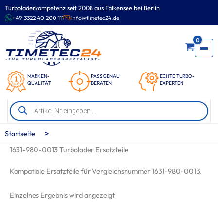
Zum
Turboladerkompetenz seit 2008 aus Falkensee bei Berlin
Inhalt
+49 3322 40 200 111
info@timetec24.de
springen
0
MARKEN-
PASSGENAU
ECHTE TURBO-
QUALITÄT
BERATEN
EXPERTEN
Products
search
>
Startseite
1631-980-0013 Turbolader Ersatzteile
Kompatible Ersatzteile für Vergleichsnummer 1631-980-0013.
Einzelnes Ergebnis wird angezeigt