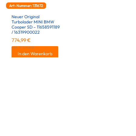
Art-Nummer: 131672
Neuer Original
Turbolader MINI BMW
Cooper SD – 11658591189
/ 16319900022
774,99
€
inkl. 19 % MwSt.
In den Warenkorb