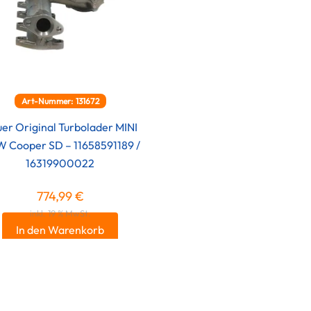
Art-Nummer: 131672
er Original Turbolader MINI
 Cooper SD – 11658591189 /
16319900022
774,99
€
inkl. 19 % MwSt.
In den Warenkorb