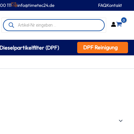
00 111
info@timetec24.de
FAQ
Kontakt
Products
0
search
DPF Reinigung
Dieselpartikelfilter (DPF)