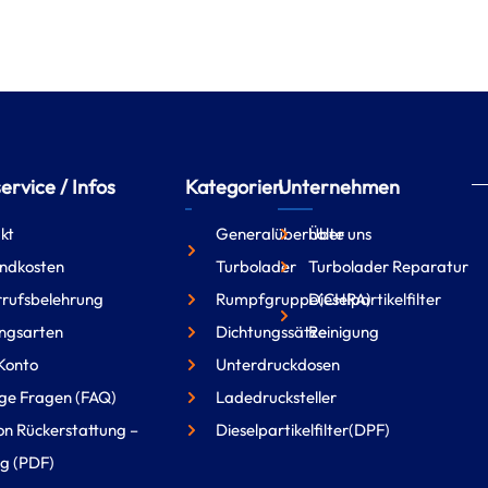
rvice / Infos
Kategorien
Unternehmen
kt
Generalüberholte
Über uns
ndkosten
Turbolader
Turbolader Reparatur
rufsbelehrung
Rumpfgruppe(CHRA)
Dieselpartikelfilter
ngsarten
Dichtungssätze
Reinigung
Konto
Unterdruckdosen
ge Fragen (FAQ)
Ladedrucksteller
on Rückerstattung –
Dieselpartikelfilter(DPF)
g (PDF)