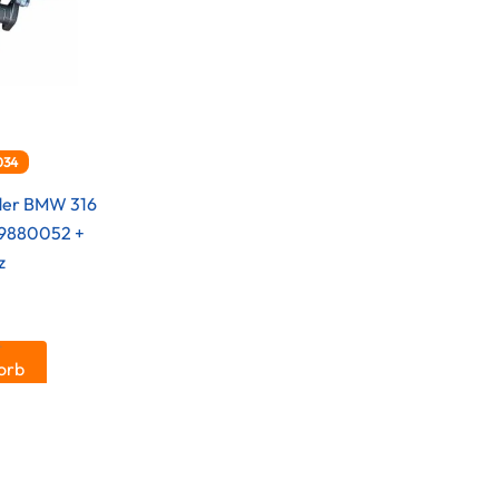
034
ader BMW 316
319880052 +
z
.
orb