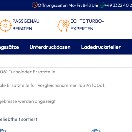
Öffnungszeiten Mo-Fr: 8-18 Uhr
+49 3322 40 2
PASSGENAU
ECHTE TURBO-
BERATEN
EXPERTEN
ngssätze
Unterdruckdosen
Ladedrucksteller
061 Turbolader Ersatzteile
le Ersatzteile für Vergleichsnummer 16319710061.
Nach
rgebnisse werden angezeigt
Beliebtheit
sortiert