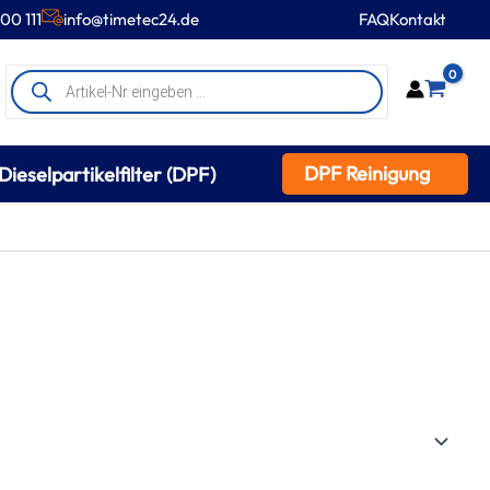
00 111
info@timetec24.de
FAQ
Kontakt
Products
0
search
DPF Reinigung
Dieselpartikelfilter (DPF)