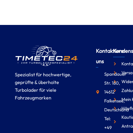
Kontaktiere
Kundense
uns
Konta
Versa
Spandauer
Spezialist für hochwertige,
Wider
geprüfte & überholte
Str. 180,
Turbolader für viele
Zahlu
14612
Fahrzeugmarken
Mein 
Falkensee,
Häufi
Deutschland
Kauti
Tel:
Antra
+49