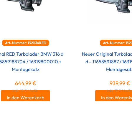
Art-Nummer: 132034RED
Art-Nummer: 132
nal RED Turbolader BMW 316 d
Neuer Original Turbol
65859188704 / 16319800010 +
d – 11658591887 / 16
Montagesatz
Montagesat
644,99
€
939,99
€
inkl. 19 % MwSt.
inkl. 19 % MwSt
In den Warenkorb
In den Warenk