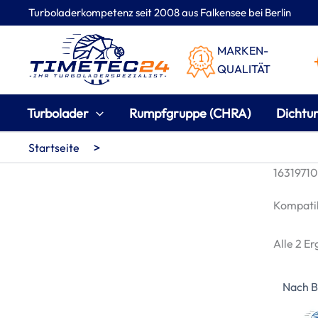
Zum
Turboladerkompetenz seit 2008 aus Falkensee bei Berlin
Inhalt
springen
MARKEN-
QUALITÄT
Turbolader
Rumpfgruppe (CHRA)
Dichtu
>
Startseite
16319710
Kompatib
Alle 2 E