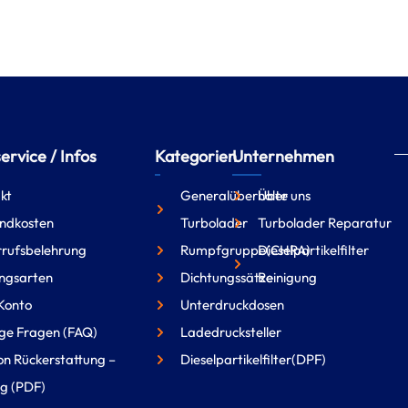
rvice / Infos
Kategorien
Unternehmen
kt
Generalüberholte
Über uns
ndkosten
Turbolader
Turbolader Reparatur
rufsbelehrung
Rumpfgruppe(CHRA)
Dieselpartikelfilter
ngsarten
Dichtungssätze
Reinigung
Konto
Unterdruckdosen
ge Fragen (FAQ)
Ladedrucksteller
on Rückerstattung –
Dieselpartikelfilter(DPF)
g (PDF)