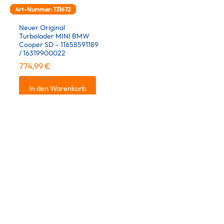
Art-Nummer: 131672
Neuer Original
Turbolader MINI BMW
Cooper SD – 11658591189
/ 16319900022
774,99
€
inkl. 19 % MwSt.
In den Warenkorb