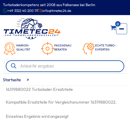
Zum
Turboladerkompetenz seit 2008 aus Falkensee bei Berlin
Inhalt
+49 3322 40 200 111
info@timetec24.de
springen
0
MARKEN-
PASSGENAU
ECHTE TURBO-
QUALITÄT
BERATEN
EXPERTEN
Products
search
>
Startseite
16319880022 Turbolader Ersatzteile
Kompatible Ersatzteile für Vergleichsnummer 16319880022.
Einzelnes Ergebnis wird angezeigt