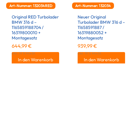
Art-Nummer: 132034RED
Art-Nummer: 132034
Original RED Turbolader
Neuer Original
BMW 316 d –
Turbolader BMW 316 d –
1165859188704 /
11658591887 /
16319800010 +
16319880052 +
Montagesatz
Montagesatz
644,99
€
939,99
€
inkl. 19 % MwSt.
inkl. 19 % MwSt.
In den Warenkorb
In den Warenkorb