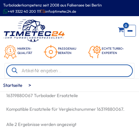
Zum
Turboladerkompetenz seit 2008 aus Falkensee bei Berlin
Inhalt
+49 3322 40 200 111
info@timetec24.de
springen
0
MARKEN-
PASSGENAU
ECHTE TURBO-
QUALITÄT
BERATEN
EXPERTEN
Products
search
>
Startseite
16319880067 Turbolader Ersatzteile
Kompatible Ersatzteile für Vergleichsnummer 16319880067.
Nach
Alle 2 Ergebnisse werden angezeigt
Beliebtheit
sortiert