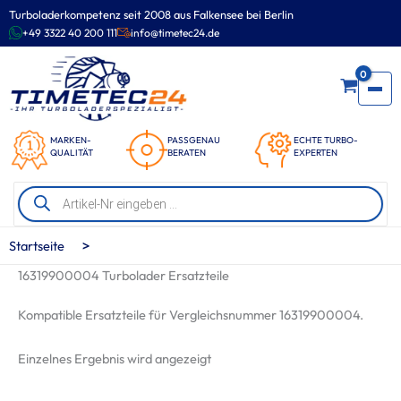
Zum
Turboladerkompetenz seit 2008 aus Falkensee bei Berlin
Inhalt
+49 3322 40 200 111
info@timetec24.de
springen
0
MARKEN-
PASSGENAU
ECHTE TURBO-
QUALITÄT
BERATEN
EXPERTEN
Products
search
>
Startseite
16319900004 Turbolader Ersatzteile
Kompatible Ersatzteile für Vergleichsnummer 16319900004.
Einzelnes Ergebnis wird angezeigt