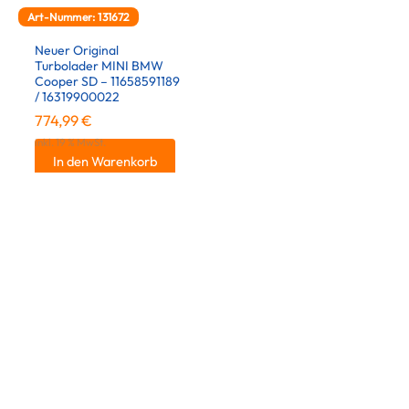
Art-Nummer: 131672
Neuer Original
Turbolader MINI BMW
Cooper SD – 11658591189
/ 16319900022
774,99
€
inkl. 19 % MwSt.
In den Warenkorb