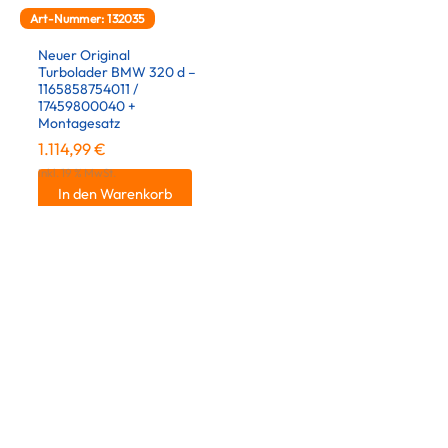
Art-Nummer: 132035
Neuer Original
Turbolader BMW 320 d –
1165858754011 /
17459800040 +
Montagesatz
1.114,99
€
inkl. 19 % MwSt.
In den Warenkorb