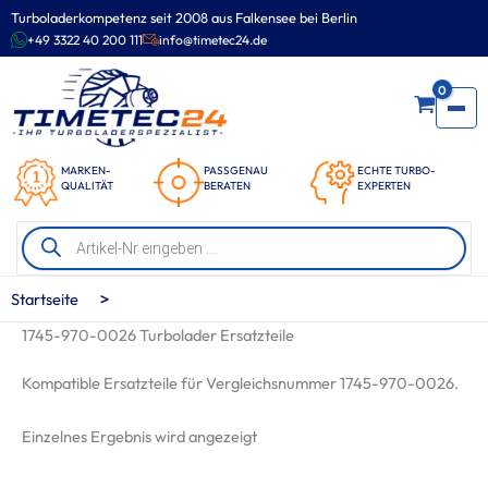
Zum
Turboladerkompetenz seit 2008 aus Falkensee bei Berlin
Inhalt
+49 3322 40 200 111
info@timetec24.de
springen
0
MARKEN-
PASSGENAU
ECHTE TURBO-
QUALITÄT
BERATEN
EXPERTEN
Products
search
>
Startseite
1745-970-0026 Turbolader Ersatzteile
Kompatible Ersatzteile für Vergleichsnummer 1745-970-0026.
Einzelnes Ergebnis wird angezeigt