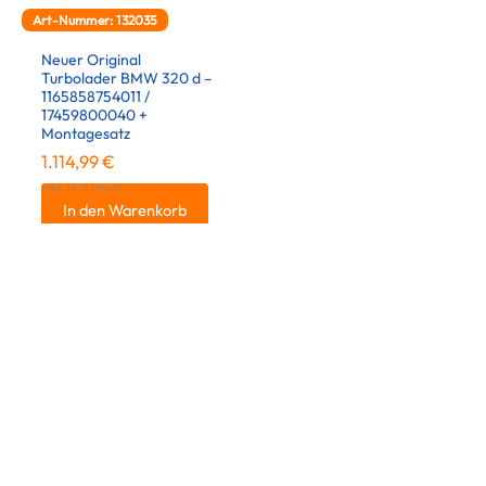
Art-Nummer: 132035
Neuer Original
Turbolader BMW 320 d –
1165858754011 /
17459800040 +
Montagesatz
1.114,99
€
inkl. 19 % MwSt.
In den Warenkorb