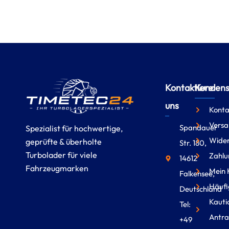
Kontaktiere
Kundense
uns
Konta
Versa
Spandauer
Spezialist für hochwertige,
Wider
geprüfte & überholte
Str. 180,
Turbolader für viele
Zahlu
14612
Fahrzeugmarken
Mein 
Falkensee,
Häufi
Deutschland
Kauti
Tel:
Antra
+49