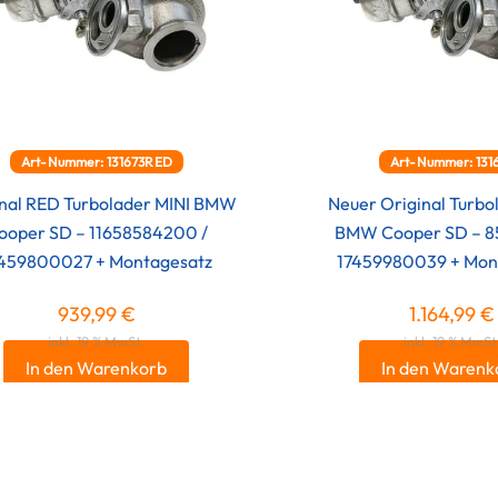
Art-Nummer: 131673RED
Art-Nummer: 131
inal RED Turbolader MINI BMW
Neuer Original Turbo
ooper SD – 11658584200 /
BMW Cooper SD – 8
459800027 + Montagesatz
17459980039 + Mon
939,99
€
1.164,99
€
inkl. 19 % MwSt.
inkl. 19 % MwSt
In den Warenkorb
In den Warenk