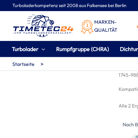
Zum
Turboladerkompetenz seit 2008 aus Falkensee bei Berlin
Inhalt
springen
MARKEN-
QUALITÄT
Turbolader
Rumpfgruppe (CHRA)
Dichtu
>
Startseite
1745-988
Kompatib
Alle 2 E