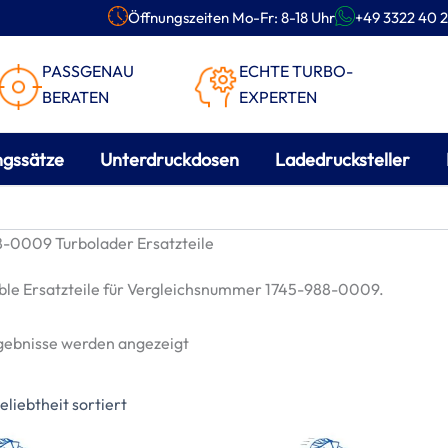
Öffnungszeiten Mo-Fr: 8-18 Uhr
+49 3322 40 2
PASSGENAU
ECHTE TURBO-
BERATEN
EXPERTEN
ngssätze
Unterdruckdosen
Ladedrucksteller
-0009 Turbolader Ersatzteile
le Ersatzteile für Vergleichsnummer 1745-988-0009.
Nach
rgebnisse werden angezeigt
Beliebtheit
sortiert