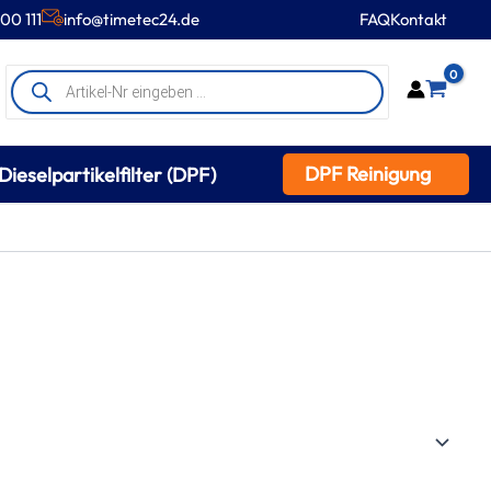
00 111
info@timetec24.de
FAQ
Kontakt
Products
0
search
DPF Reinigung
Dieselpartikelfilter (DPF)