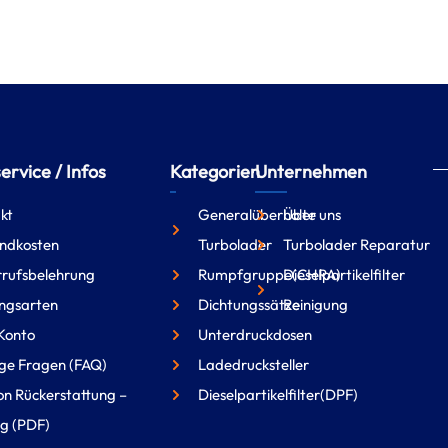
rvice / Infos
Kategorien
Unternehmen
kt
Generalüberholte
Über uns
ndkosten
Turbolader
Turbolader Reparatur
rufsbelehrung
Rumpfgruppe(CHRA)
Dieselpartikelfilter
ngsarten
Dichtungssätze
Reinigung
Konto
Unterdruckdosen
ge Fragen (FAQ)
Ladedrucksteller
on Rückerstattung –
Dieselpartikelfilter(DPF)
g (PDF)