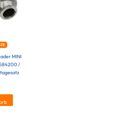
673
lader MINI
584200 /
tagesatz
.
orb