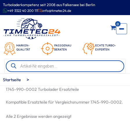
Zum
Turboladerkompetenz seit 2008 aus Falkensee bei Berlin
Inhalt
+49 3322 40 200 111
info@timetec24.de
springen
0
MARKEN-
PASSGENAU
ECHTE TURBO-
QUALITÄT
BERATEN
EXPERTEN
Products
search
>
Startseite
1745-990-0002 Turbolader Ersatzteile
Kompatible Ersatzteile für Vergleichsnummer 1745-990-0002.
Nach
Alle 2 Ergebnisse werden angezeigt
Beliebtheit
sortiert