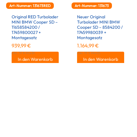
Art-Nummer: 131673RED
Art-Nummer: 131673
Original RED Turbolader
Neuer Original
MINI BMW Cooper SD –
Turbolader MINI BMW
11658584200 /
Cooper SD – 8584200 /
17459800027 +
17459980039 +
Montagesatz
Montagesatz
939,99
€
1.164,99
€
inkl. 19 % MwSt.
inkl. 19 % MwSt.
In den Warenkorb
In den Warenkorb