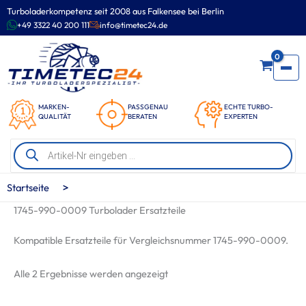
Zum
Turboladerkompetenz seit 2008 aus Falkensee bei Berlin
Inhalt
+49 3322 40 200 111
info@timetec24.de
springen
0
MARKEN-
PASSGENAU
ECHTE TURBO-
QUALITÄT
BERATEN
EXPERTEN
Products
search
>
Startseite
1745-990-0009 Turbolader Ersatzteile
Kompatible Ersatzteile für Vergleichsnummer 1745-990-0009.
Nach
Alle 2 Ergebnisse werden angezeigt
Beliebtheit
sortiert