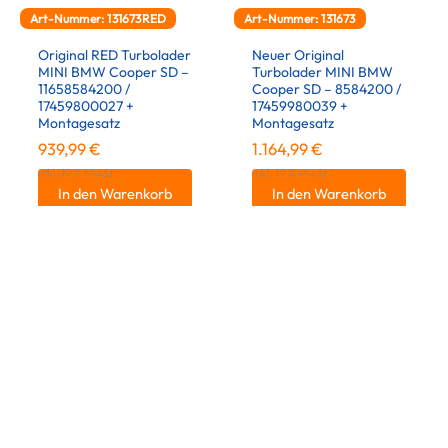
Art-Nummer: 131673RED
Art-Nummer: 131673
Original RED Turbolader
Neuer Original
MINI BMW Cooper SD –
Turbolader MINI BMW
11658584200 /
Cooper SD – 8584200 /
17459800027 +
17459980039 +
Montagesatz
Montagesatz
939,99
€
1.164,99
€
inkl. 19 % MwSt.
inkl. 19 % MwSt.
In den Warenkorb
In den Warenkorb