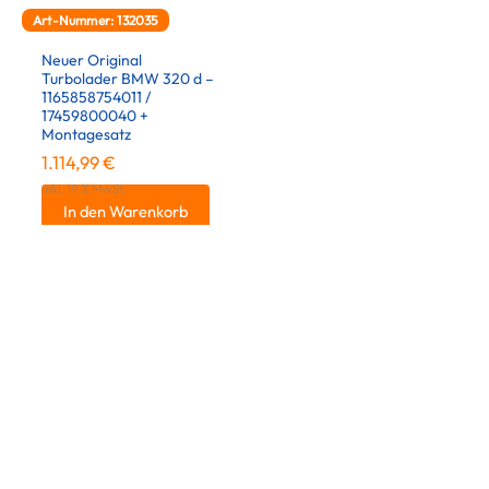
Art-Nummer: 132035
Neuer Original
Turbolader BMW 320 d –
1165858754011 /
17459800040 +
Montagesatz
1.114,99
€
inkl. 19 % MwSt.
In den Warenkorb