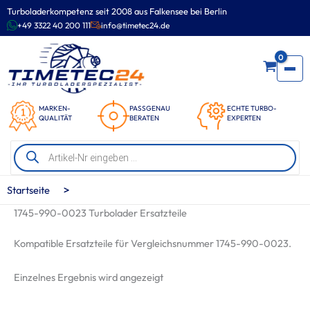
Zum
Turboladerkompetenz seit 2008 aus Falkensee bei Berlin
Inhalt
+49 3322 40 200 111
info@timetec24.de
springen
0
MARKEN-
PASSGENAU
ECHTE TURBO-
QUALITÄT
BERATEN
EXPERTEN
Products
search
>
Startseite
1745-990-0023 Turbolader Ersatzteile
Kompatible Ersatzteile für Vergleichsnummer 1745-990-0023.
Einzelnes Ergebnis wird angezeigt