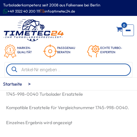
Zum
Turboladerkompetenz seit 2008 aus Falkensee bei Berlin
Inhalt
+49 3322 40 200 111
info@timetec24.de
springen
0
MARKEN-
PASSGENAU
ECHTE TURBO-
QUALITÄT
BERATEN
EXPERTEN
Products
search
>
Startseite
1745-998-0040 Turbolader Ersatzteile
Kompatible Ersatzteile für Vergleichsnummer 1745-998-0040.
Einzelnes Ergebnis wird angezeigt