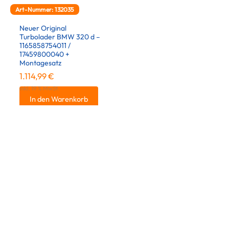
Art-Nummer: 132035
Neuer Original
Turbolader BMW 320 d –
1165858754011 /
17459800040 +
Montagesatz
1.114,99
€
inkl. 19 % MwSt.
In den Warenkorb