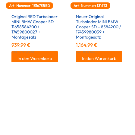
Art-Nummer: 131673RED
Art-Nummer: 131673
Original RED Turbolader
Neuer Original
MINI BMW Cooper SD –
Turbolader MINI BMW
11658584200 /
Cooper SD – 8584200 /
17459800027 +
17459980039 +
Montagesatz
Montagesatz
939,99
€
1.164,99
€
inkl. 19 % MwSt.
inkl. 19 % MwSt.
In den Warenkorb
In den Warenkorb