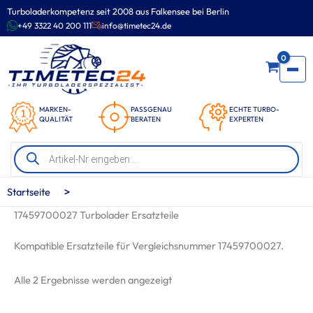
Zum
Turboladerkompetenz seit 2008 aus Falkensee bei Berlin
Inhalt
+49 3322 40 200 111
info@timetec24.de
springen
0
MARKEN-
PASSGENAU
ECHTE TURBO-
QUALITÄT
BERATEN
EXPERTEN
Products
search
>
Startseite
17459700027 Turbolader Ersatzteile
Kompatible Ersatzteile für Vergleichsnummer 17459700027.
Nach
Alle 2 Ergebnisse werden angezeigt
Beliebtheit
sortiert