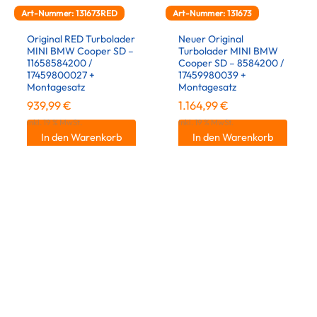
Art-Nummer: 131673RED
Art-Nummer: 131673
Original RED Turbolader
Neuer Original
MINI BMW Cooper SD –
Turbolader MINI BMW
11658584200 /
Cooper SD – 8584200 /
17459800027 +
17459980039 +
Montagesatz
Montagesatz
939,99
€
1.164,99
€
inkl. 19 % MwSt.
inkl. 19 % MwSt.
In den Warenkorb
In den Warenkorb