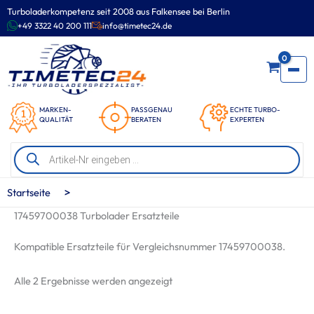
Zum
Turboladerkompetenz seit 2008 aus Falkensee bei Berlin
Inhalt
+49 3322 40 200 111
info@timetec24.de
springen
0
MARKEN-
PASSGENAU
ECHTE TURBO-
QUALITÄT
BERATEN
EXPERTEN
Products
search
>
Startseite
17459700038 Turbolader Ersatzteile
Kompatible Ersatzteile für Vergleichsnummer 17459700038.
Nach
Alle 2 Ergebnisse werden angezeigt
Beliebtheit
sortiert