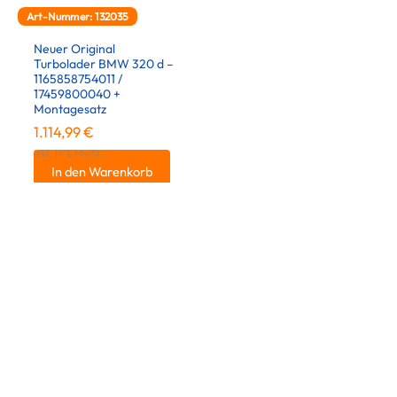
Art-Nummer: 132035
Neuer Original
Turbolader BMW 320 d –
1165858754011 /
17459800040 +
Montagesatz
1.114,99
€
inkl. 19 % MwSt.
In den Warenkorb