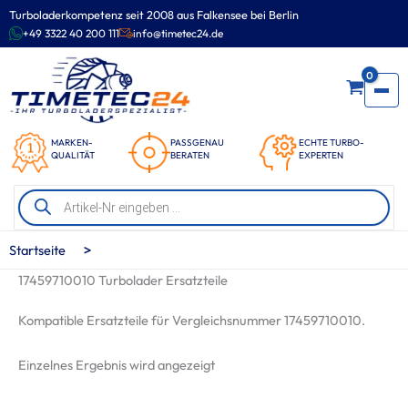
Zum
Turboladerkompetenz seit 2008 aus Falkensee bei Berlin
Inhalt
+49 3322 40 200 111
info@timetec24.de
springen
0
MARKEN-
PASSGENAU
ECHTE TURBO-
QUALITÄT
BERATEN
EXPERTEN
Products
search
>
Startseite
17459710010 Turbolader Ersatzteile
Kompatible Ersatzteile für Vergleichsnummer 17459710010.
Einzelnes Ergebnis wird angezeigt