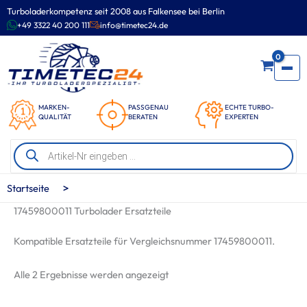
Zum
Turboladerkompetenz seit 2008 aus Falkensee bei Berlin
Inhalt
+49 3322 40 200 111
info@timetec24.de
springen
0
MARKEN-
PASSGENAU
ECHTE TURBO-
QUALITÄT
BERATEN
EXPERTEN
Products
search
>
Startseite
17459800011 Turbolader Ersatzteile
Kompatible Ersatzteile für Vergleichsnummer 17459800011.
Nach
Alle 2 Ergebnisse werden angezeigt
Beliebtheit
sortiert