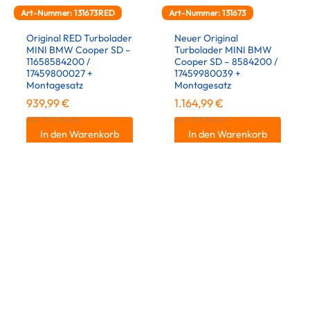
Art-Nummer: 131673RED
Art-Nummer: 131673
Original RED Turbolader
Neuer Original
MINI BMW Cooper SD –
Turbolader MINI BMW
11658584200 /
Cooper SD – 8584200 /
17459800027 +
17459980039 +
Montagesatz
Montagesatz
939,99
€
1.164,99
€
inkl. 19 % MwSt.
inkl. 19 % MwSt.
In den Warenkorb
In den Warenkorb