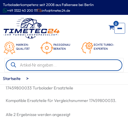
Zum
Turboladerkompetenz seit 2008 aus Falkensee bei Berlin
Inhalt
+49 3322 40 200 111
info@timetec24.de
springen
0
MARKEN-
PASSGENAU
ECHTE TURBO-
QUALITÄT
BERATEN
EXPERTEN
Products
search
>
Startseite
17459800033 Turbolader Ersatzteile
Kompatible Ersatzteile für Vergleichsnummer 17459800033.
Nach
Alle 2 Ergebnisse werden angezeigt
Beliebtheit
sortiert