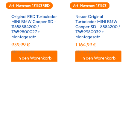
Art-Nummer: 131673RED
Art-Nummer: 131673
Original RED Turbolader
Neuer Original
MINI BMW Cooper SD –
Turbolader MINI BMW
11658584200 /
Cooper SD – 8584200 /
17459800027 +
17459980039 +
Montagesatz
Montagesatz
939,99
€
1.164,99
€
inkl. 19 % MwSt.
inkl. 19 % MwSt.
In den Warenkorb
In den Warenkorb