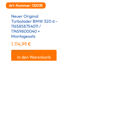
Art-Nummer: 132035
Neuer Original
Turbolader BMW 320 d –
1165858754011 /
17459800040 +
Montagesatz
1.114,99
€
inkl. 19 % MwSt.
In den Warenkorb