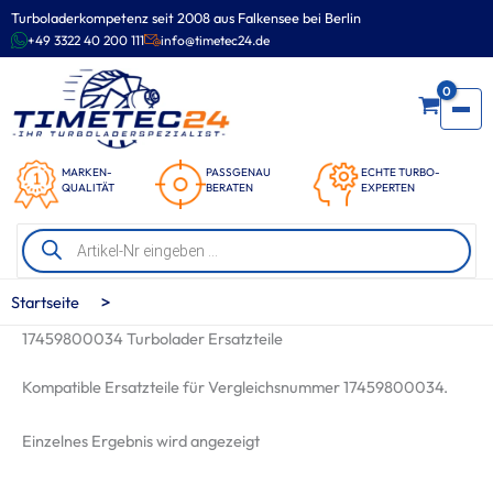
Zum
Turboladerkompetenz seit 2008 aus Falkensee bei Berlin
Inhalt
+49 3322 40 200 111
info@timetec24.de
springen
0
MARKEN-
PASSGENAU
ECHTE TURBO-
QUALITÄT
BERATEN
EXPERTEN
Products
search
>
Startseite
17459800034 Turbolader Ersatzteile
Kompatible Ersatzteile für Vergleichsnummer 17459800034.
Einzelnes Ergebnis wird angezeigt