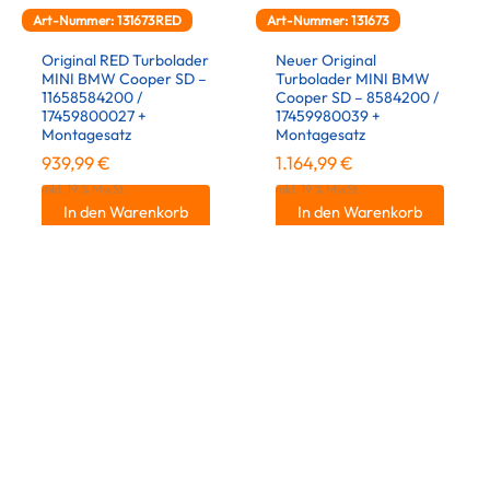
Art-Nummer: 131673RED
Art-Nummer: 131673
Original RED Turbolader
Neuer Original
MINI BMW Cooper SD –
Turbolader MINI BMW
11658584200 /
Cooper SD – 8584200 /
17459800027 +
17459980039 +
Montagesatz
Montagesatz
939,99
€
1.164,99
€
inkl. 19 % MwSt.
inkl. 19 % MwSt.
In den Warenkorb
In den Warenkorb