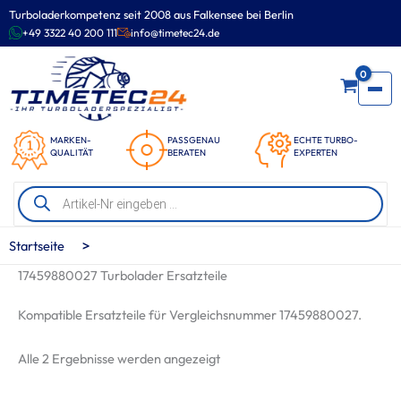
Zum
Turboladerkompetenz seit 2008 aus Falkensee bei Berlin
Inhalt
+49 3322 40 200 111
info@timetec24.de
springen
0
MARKEN-
PASSGENAU
ECHTE TURBO-
QUALITÄT
BERATEN
EXPERTEN
Products
search
>
Startseite
17459880027 Turbolader Ersatzteile
Kompatible Ersatzteile für Vergleichsnummer 17459880027.
Nach
Alle 2 Ergebnisse werden angezeigt
Beliebtheit
sortiert