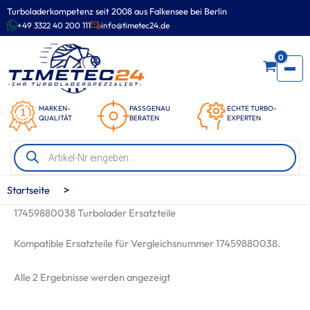
Zum
Turboladerkompetenz seit 2008 aus Falkensee bei Berlin
Inhalt
+49 3322 40 200 111
info@timetec24.de
springen
0
MARKEN-
PASSGENAU
ECHTE TURBO-
QUALITÄT
BERATEN
EXPERTEN
Products
search
>
Startseite
17459880038 Turbolader Ersatzteile
Kompatible Ersatzteile für Vergleichsnummer 17459880038.
Nach
Alle 2 Ergebnisse werden angezeigt
Beliebtheit
sortiert