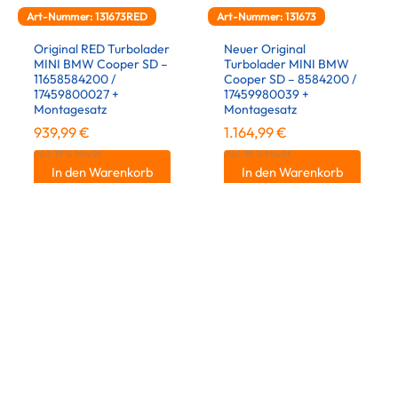
Art-Nummer: 131673RED
Art-Nummer: 131673
Original RED Turbolader
Neuer Original
MINI BMW Cooper SD –
Turbolader MINI BMW
11658584200 /
Cooper SD – 8584200 /
17459800027 +
17459980039 +
Montagesatz
Montagesatz
939,99
€
1.164,99
€
inkl. 19 % MwSt.
inkl. 19 % MwSt.
In den Warenkorb
In den Warenkorb