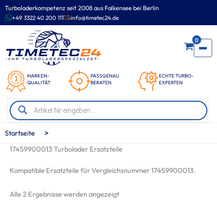
Zum
Turboladerkompetenz seit 2008 aus Falkensee bei Berlin
Inhalt
+49 3322 40 200 111
info@timetec24.de
springen
0
MARKEN-
PASSGENAU
ECHTE TURBO-
QUALITÄT
BERATEN
EXPERTEN
Products
search
>
Startseite
17459900013 Turbolader Ersatzteile
Kompatible Ersatzteile für Vergleichsnummer 17459900013.
Nach
Alle 2 Ergebnisse werden angezeigt
Beliebtheit
sortiert