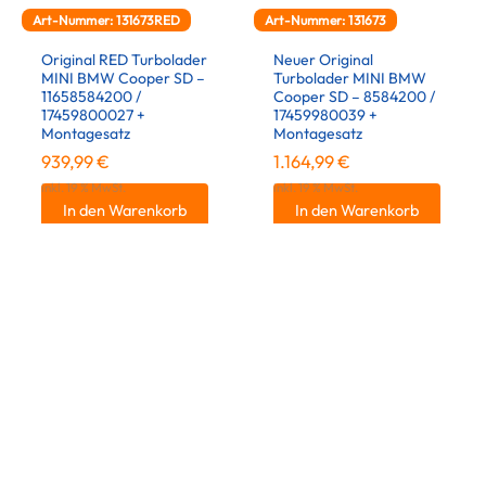
Art-Nummer: 131673RED
Art-Nummer: 131673
Original RED Turbolader
Neuer Original
MINI BMW Cooper SD –
Turbolader MINI BMW
11658584200 /
Cooper SD – 8584200 /
17459800027 +
17459980039 +
Montagesatz
Montagesatz
939,99
€
1.164,99
€
inkl. 19 % MwSt.
inkl. 19 % MwSt.
In den Warenkorb
In den Warenkorb