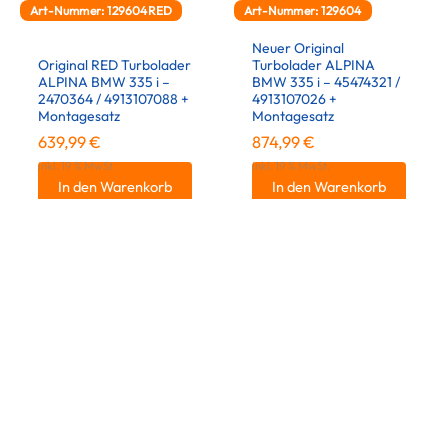
Art-Nummer: 129604RED
Art-Nummer: 129604
Neuer Original
Original RED Turbolader
Turbolader ALPINA
ALPINA BMW 335 i –
BMW 335 i – 45474321 /
2470364 / 4913107088 +
4913107026 +
Montagesatz
Montagesatz
639,99
€
874,99
€
inkl. 19 % MwSt.
inkl. 19 % MwSt.
In den Warenkorb
In den Warenkorb