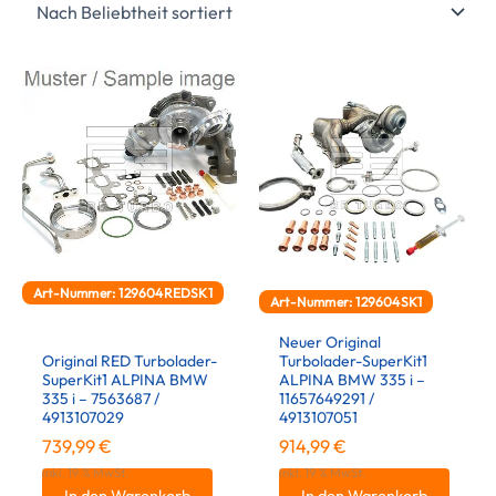
Art-Nummer: 129604REDSK1
Art-Nummer: 129604SK1
Neuer Original
Original RED Turbolader-
Turbolader-SuperKit1
SuperKit1 ALPINA BMW
ALPINA BMW 335 i –
335 i – 7563687 /
11657649291 /
4913107029
4913107051
739,99
€
914,99
€
inkl. 19 % MwSt.
inkl. 19 % MwSt.
In den Warenkorb
In den Warenkorb