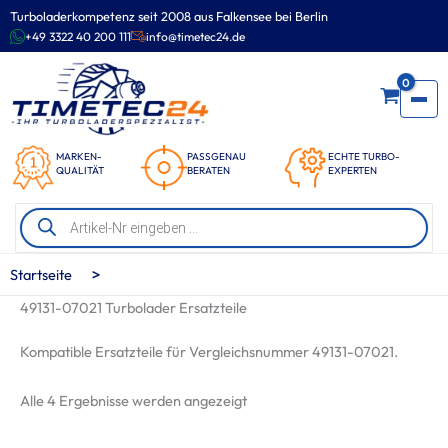
Zum
Turboladerkompetenz seit 2008 aus Falkensee bei Berlin
Inhalt
+49 3322 40 200 111
info@timetec24.de
springen
0
MARKEN-
PASSGENAU
ECHTE TURBO-
QUALITÄT
BERATEN
EXPERTEN
Products
search
>
Startseite
49131-07021 Turbolader Ersatzteile
Kompatible Ersatzteile für Vergleichsnummer 49131-07021.
Nach
Alle 4 Ergebnisse werden angezeigt
Beliebtheit
sortiert