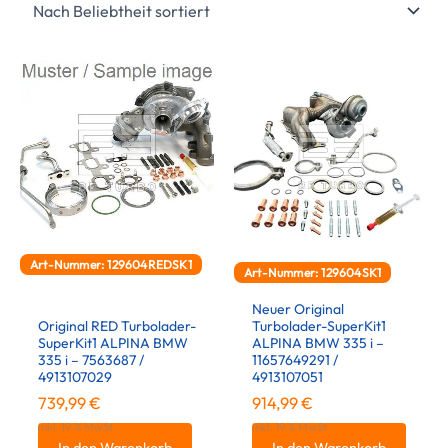
Art-Nummer: 129604REDSK1
Art-Nummer: 129604SK1
Neuer Original
Original RED Turbolader-
Turbolader-SuperKit1
SuperKit1 ALPINA BMW
ALPINA BMW 335 i –
335 i – 7563687 /
11657649291 /
4913107029
4913107051
739,99
€
914,99
€
inkl. 19 % MwSt.
inkl. 19 % MwSt.
In den Warenkorb
In den Warenkorb