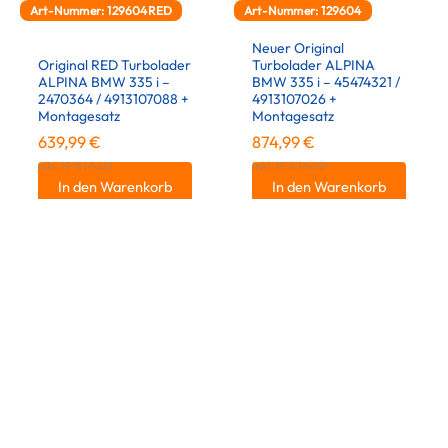
Art-Nummer: 129604RED
Art-Nummer: 129604
Neuer Original
Original RED Turbolader
Turbolader ALPINA
ALPINA BMW 335 i –
BMW 335 i – 45474321 /
2470364 / 4913107088 +
4913107026 +
Montagesatz
Montagesatz
639,99
€
874,99
€
inkl. 19 % MwSt.
inkl. 19 % MwSt.
In den Warenkorb
In den Warenkorb