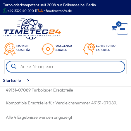
Zum
Turboladerkompetenz seit 2008 aus Falkensee bei Berlin
Inhalt
+49 3322 40 200 111
info@timetec24.de
springen
0
MARKEN-
PASSGENAU
ECHTE TURBO-
QUALITÄT
BERATEN
EXPERTEN
Products
search
>
Startseite
49131-07089 Turbolader Ersatzteile
Kompatible Ersatzteile für Vergleichsnummer 49131-07089.
Nach
Alle 4 Ergebnisse werden angezeigt
Beliebtheit
sortiert