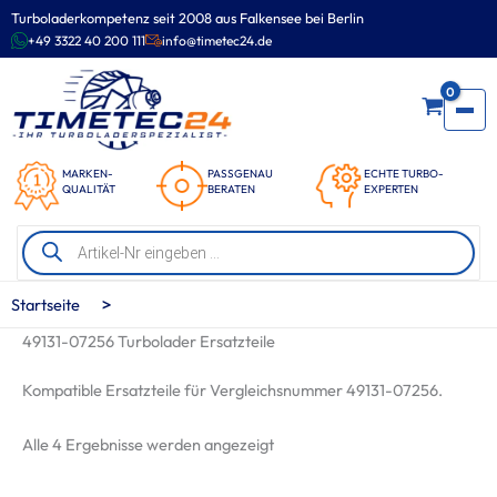
Zum
Turboladerkompetenz seit 2008 aus Falkensee bei Berlin
Inhalt
+49 3322 40 200 111
info@timetec24.de
springen
0
MARKEN-
PASSGENAU
ECHTE TURBO-
QUALITÄT
BERATEN
EXPERTEN
Products
search
>
Startseite
49131-07256 Turbolader Ersatzteile
Kompatible Ersatzteile für Vergleichsnummer 49131-07256.
Nach
Alle 4 Ergebnisse werden angezeigt
Beliebtheit
sortiert