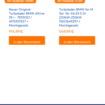
Art-Nummer: 129310
Art-Nummer: A700
Neuer Original
Turbolader BMW 1er M
Turbolader BMW xDrive
3er 7er X6 Z4 3.0i
35 i – 7593021 /
220kW-250kW
4913107327 +
11657649297 +
Montagesatz
Montagesatz
914,99
€
549,99
€
inkl. 19 % MwSt.
inkl. 19 % MwSt.
In den Warenkorb
In den Warenkorb