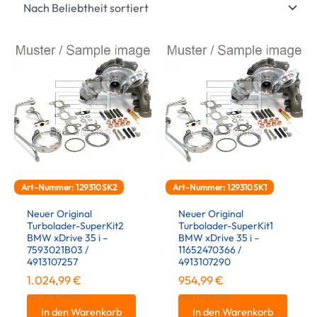
Art-Nummer: 129310SK2
Art-Nummer: 129310SK1
Neuer Original
Neuer Original
Turbolader-SuperKit2
Turbolader-SuperKit1
BMW xDrive 35 i –
BMW xDrive 35 i –
7593021B03 /
11652470366 /
4913107257
4913107290
1.024,99
€
954,99
€
inkl. 19 % MwSt.
inkl. 19 % MwSt.
In den Warenkorb
In den Warenkorb