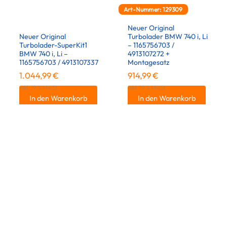
Art-Nummer: 129309
Neuer Original
Neuer Original
Turbolader BMW 740 i, Li
Turbolader-SuperKit1
– 1165756703 /
BMW 740 i, Li –
4913107272 +
1165756703 / 4913107337
Montagesatz
1.044,99
€
914,99
€
inkl. 19 % MwSt.
inkl. 19 % MwSt.
In den Warenkorb
In den Warenkorb