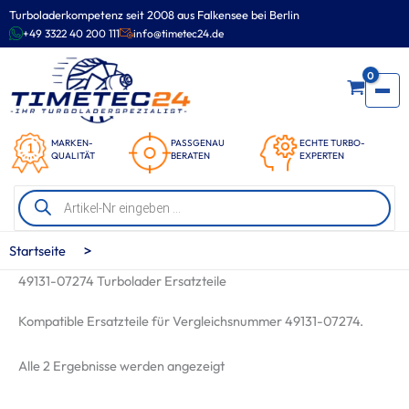
Zum
Turboladerkompetenz seit 2008 aus Falkensee bei Berlin
Inhalt
+49 3322 40 200 111
info@timetec24.de
springen
0
MARKEN-
PASSGENAU
ECHTE TURBO-
QUALITÄT
BERATEN
EXPERTEN
Products
search
>
Startseite
49131-07274 Turbolader Ersatzteile
Kompatible Ersatzteile für Vergleichsnummer 49131-07274.
Nach
Alle 2 Ergebnisse werden angezeigt
Beliebtheit
sortiert