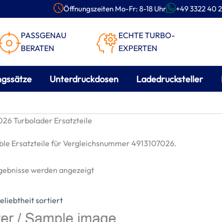
Öffnungszeiten Mo-Fr: 8-18 Uhr
+49 3322 40 2
PASSGENAU
ECHTE TURBO-
BERATEN
EXPERTEN
ngssätze
Unterdruckdosen
Ladedrucksteller
26 Turbolader Ersatzteile
le Ersatzteile für Vergleichsnummer 4913107026.
Nach
rgebnisse werden angezeigt
Beliebtheit
sortiert