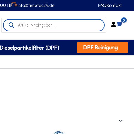
00 111
info@timetec24.de
FAQ
Kontakt
Products
0
search
DPF Reinigung
Dieselpartikelfilter (DPF)