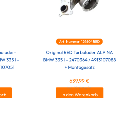
Art-Nummer: 129604RED
bolader-
Original RED Turbolader ALPINA
W 335 i –
BMW 335 i – 2470364 / 4913107088
3107051
+ Montagesatz
639,99
€
.
inkl. 19 % MwSt.
orb
In den Warenkorb