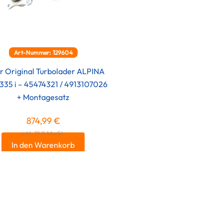
Art-Nummer: 129604
r Original Turbolader ALPINA
35 i – 45474321 / 4913107026
+ Montagesatz
874,99
€
inkl. 19 % MwSt.
In den Warenkorb