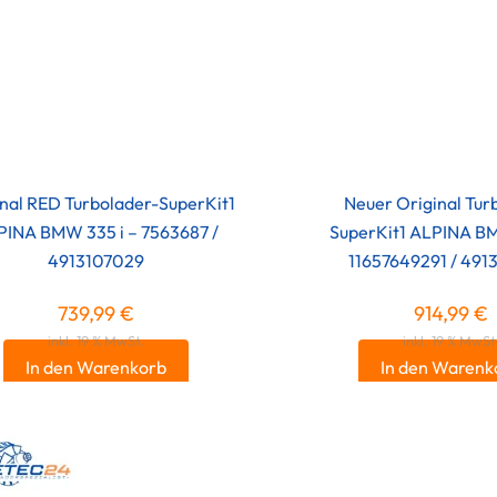
nal RED Turbolader-SuperKit1
Neuer Original Tur
PINA BMW 335 i – 7563687 /
SuperKit1 ALPINA BM
4913107029
11657649291 / 491
739,99
€
914,99
€
inkl. 19 % MwSt.
inkl. 19 % MwSt
In den Warenkorb
In den Warenk