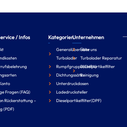
rvice / Infos
Kategorien
Unternehmen
kt
Generalüberholte
Über uns
ndkosten
Turbolader
Turbolader Reparatur
rufsbelehrung
Rumpfgruppe(CHRA)
Dieselpartikelfilter
ngsarten
Dichtungssätze
Reinigung
Konto
Unterdruckdosen
ge Fragen (FAQ)
Ladedrucksteller
on Rückerstattung –
Dieselpartikelfilter(DPF)
g (PDF)