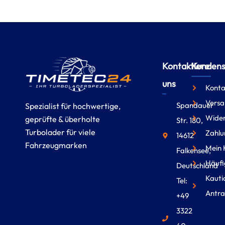
Kontaktiere
Kundense
uns
Konta
Versa
Spandauer
Spezialist für hochwertige,
Wider
geprüfte & überholte
Str. 180,
Turbolader für viele
Zahlu
14612
Fahrzeugmarken
Mein 
Falkensee,
Häufi
Deutschland
Kauti
Tel:
Antra
+49
3322