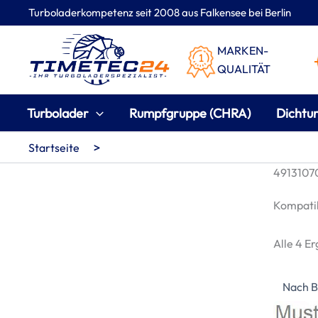
Zum
Turboladerkompetenz seit 2008 aus Falkensee bei Berlin
Inhalt
springen
MARKEN-
QUALITÄT
Turbolader
Rumpfgruppe (CHRA)
Dichtu
>
Startseite
49131070
Kompatib
Alle 4 E