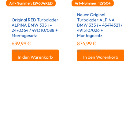
Art-Nummer: 129604RED
Art-Nummer: 129604
Neuer Original
Original RED Turbolader
Turbolader ALPINA
ALPINA BMW 335 i –
BMW 335 i – 45474321 /
2470364 / 4913107088 +
4913107026 +
Montagesatz
Montagesatz
639,99
€
874,99
€
inkl. 19 % MwSt.
inkl. 19 % MwSt.
In den Warenkorb
In den Warenkorb