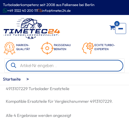
Zum
Turboladerkompetenz seit 2008 aus Falkensee bei Berlin
Inhalt
+49 3322 40 200 111
info@timetec24.de
springen
0
MARKEN-
PASSGENAU
ECHTE TURBO-
QUALITÄT
BERATEN
EXPERTEN
Products
search
>
Startseite
4913107229 Turbolader Ersatzteile
Kompatible Ersatzteile für Vergleichsnummer 4913107229.
Nach
Alle 4 Ergebnisse werden angezeigt
Beliebtheit
sortiert