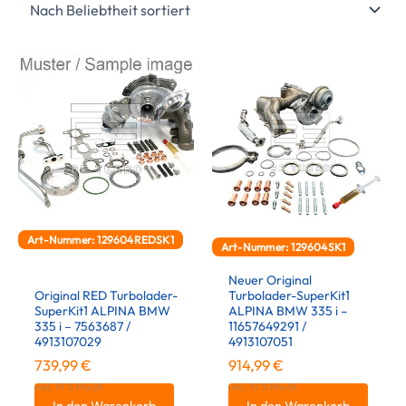
Art-Nummer: 129604REDSK1
Art-Nummer: 129604SK1
Neuer Original
Original RED Turbolader-
Turbolader-SuperKit1
SuperKit1 ALPINA BMW
ALPINA BMW 335 i –
335 i – 7563687 /
11657649291 /
4913107029
4913107051
739,99
€
914,99
€
inkl. 19 % MwSt.
inkl. 19 % MwSt.
In den Warenkorb
In den Warenkorb