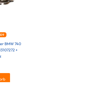
309
ader BMW 740
913107272 +
z
.
orb