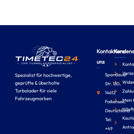
Kontaktiere
Kundense
uns
Konta
Versa
Spandauer
Spezialist für hochwertige,
Wider
geprüfte & überholte
Str. 180,
Turbolader für viele
Zahlu
14612
Fahrzeugmarken
Mein 
Falkensee,
Häufi
Deutschland
Kauti
Tel:
Antra
+49