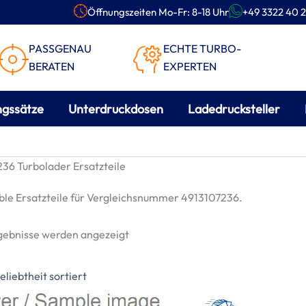
Öffnungszeiten Mo-Fr: 8-18 Uhr
+49 3322 40 2
PASSGENAU
ECHTE TURBO-
BERATEN
EXPERTEN
ngssätze
Unterdruckdosen
Ladedrucksteller
36 Turbolader Ersatzteile
le Ersatzteile für Vergleichsnummer 4913107236.
Nach
rgebnisse werden angezeigt
Beliebtheit
sortiert