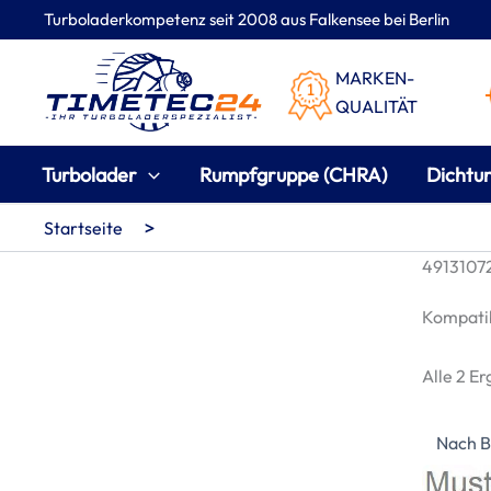
Zum
Turboladerkompetenz seit 2008 aus Falkensee bei Berlin
Inhalt
springen
MARKEN-
QUALITÄT
Turbolader
Rumpfgruppe (CHRA)
Dichtu
>
Startseite
49131072
Kompatib
Alle 2 E