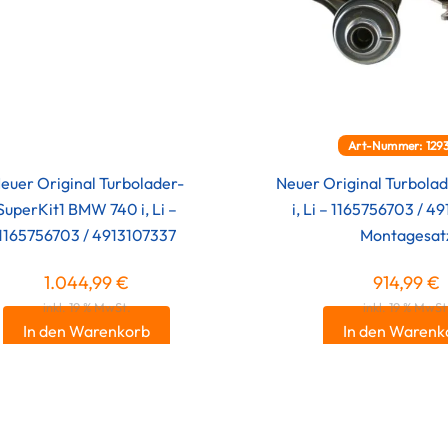
Art-Nummer: 129
euer Original Turbolader-
Neuer Original Turbol
SuperKit1 BMW 740 i, Li –
i, Li – 1165756703 / 4
1165756703 / 4913107337
Montagesat
1.044,99
€
914,99
€
inkl. 19 % MwSt.
inkl. 19 % MwSt
In den Warenkorb
In den Warenk