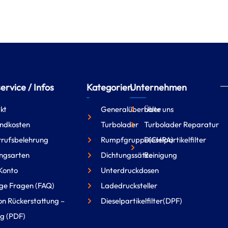
rvice / Infos
Kategorien
Unternehmen
kt
Generalüberholte
Über uns
ndkosten
Turbolader
Turbolader Reparatur
rufsbelehrung
Rumpfgruppe(CHRA)
Dieselpartikelfilter
ngsarten
Dichtungssätze
Reinigung
Konto
Unterdruckdosen
ge Fragen (FAQ)
Ladedrucksteller
on Rückerstattung –
Dieselpartikelfilter(DPF)
g (PDF)