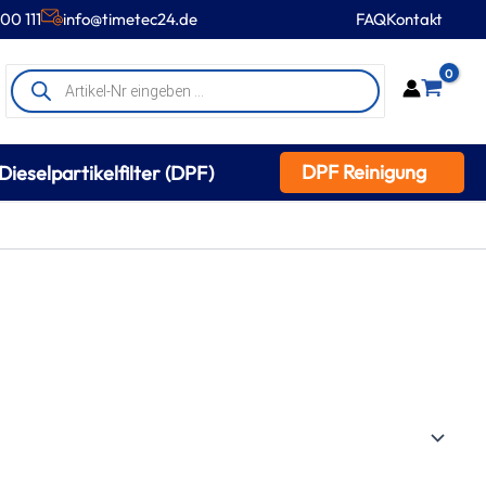
00 111
info@timetec24.de
FAQ
Kontakt
Products
0
search
DPF Reinigung
Dieselpartikelfilter (DPF)