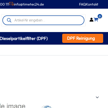
00 111
info@timetec24.de
FAQ
Kontakt
Products
0
search
DPF Reinigung
Dieselpartikelfilter (DPF)