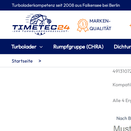
Zum
Turboladerkompetenz seit 2008 aus Falkensee bei Berlin
Inhalt
springen
MARKEN-
QUALITÄT
Turbolader
Rumpfgruppe (CHRA)
Dichtu
>
Startseite
49131072
Kompatib
Alle 4 E