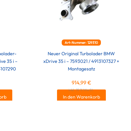
Art-Nummer: 129310
bolader-
Neuer Original Turbolader BMW
e 35 i –
xDrive 35 i – 7593021 / 4913107327 +
3107290
Montagesatz
914,99
€
.
inkl. 19 % MwSt.
orb
In den Warenkorb