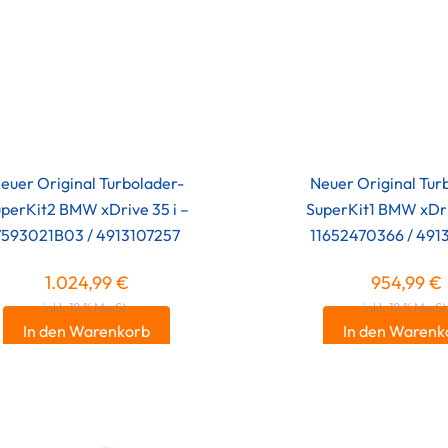
euer Original Turbolader-
Neuer Original Tur
perKit2 BMW xDrive 35 i –
SuperKit1 BMW xDriv
7593021B03 / 4913107257
11652470366 / 491
1.024,99
€
954,99
€
inkl. 19 % MwSt.
inkl. 19 % MwSt
In den Warenkorb
In den Warenk