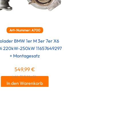
Art-Nummer: A700
olader BMW 1er M 3er 7er X6
0i 220kW-250kW 11657649297
+ Montagesatz
549,99
€
inkl. 19 % MwSt.
In den Warenkorb