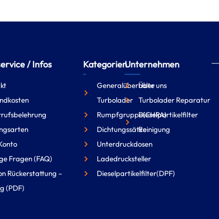
rvice / Infos
Kategorien
Unternehmen
kt
Generalüberholte
Über uns
ndkosten
Turbolader
Turbolader Reparatur
rufsbelehrung
Rumpfgruppe(CHRA)
Dieselpartikelfilter
ngsarten
Dichtungssätze
Reinigung
Konto
Unterdruckdosen
ge Fragen (FAQ)
Ladedrucksteller
on Rückerstattung –
Dieselpartikelfilter(DPF)
g (PDF)