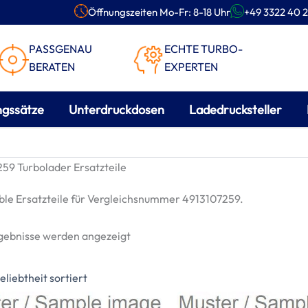
Öffnungszeiten Mo-Fr: 8-18 Uhr
+49 3322 40 2
PASSGENAU
ECHTE TURBO-
BERATEN
EXPERTEN
ngssätze
Unterdruckdosen
Ladedrucksteller
59 Turbolader Ersatzteile
le Ersatzteile für Vergleichsnummer 4913107259.
Nach
rgebnisse werden angezeigt
Beliebtheit
sortiert