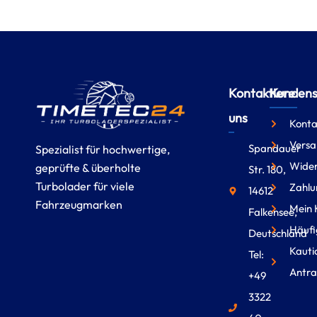
Kontaktiere
Kundense
uns
Konta
Versa
Spandauer
Spezialist für hochwertige,
Wider
geprüfte & überholte
Str. 180,
Turbolader für viele
Zahlu
14612
Fahrzeugmarken
Mein 
Falkensee,
Häufi
Deutschland
Kauti
Tel:
Antra
+49
3322