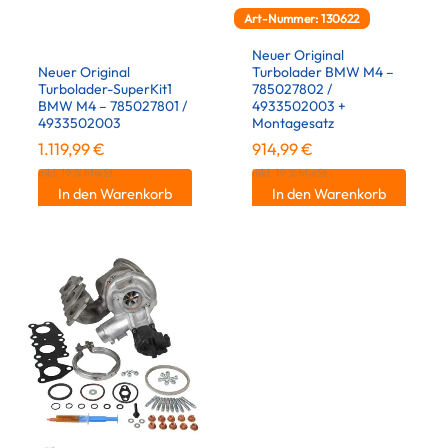
Art-Nummer: 130622
Neuer Original
Neuer Original
Turbolader BMW M4 –
Turbolader-SuperKit1
785027802 /
BMW M4 – 785027801 /
4933502003 +
4933502003
Montagesatz
1.119,99
€
914,99
€
inkl. 19 % MwSt.
inkl. 19 % MwSt.
In den Warenkorb
In den Warenkorb