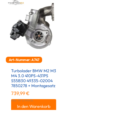
Art-Nummer: A747
Turbolader BMW M2 M3
M4 3.0 410PS-431PS
S55B30 49335-02004
7850278 + Montagesatz
739,99
€
inkl. 19 % MwSt.
In den Warenkorb