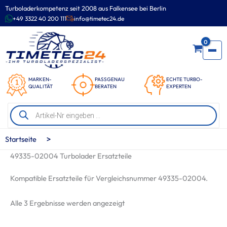
Zum
Turboladerkompetenz seit 2008 aus Falkensee bei Berlin
Inhalt
+49 3322 40 200 111
info@timetec24.de
springen
0
MARKEN-
PASSGENAU
ECHTE TURBO-
QUALITÄT
BERATEN
EXPERTEN
Products
search
>
Startseite
49335-02004 Turbolader Ersatzteile
Kompatible Ersatzteile für Vergleichsnummer 49335-02004.
Nach
Alle 3 Ergebnisse werden angezeigt
Beliebtheit
sortiert