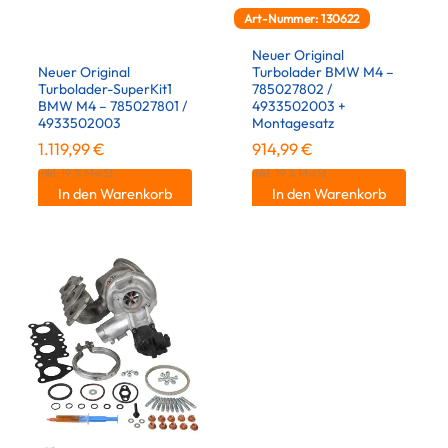
Art-Nummer: 130622
Neuer Original
Neuer Original
Turbolader BMW M4 –
Turbolader-SuperKit1
785027802 /
BMW M4 – 785027801 /
4933502003 +
4933502003
Montagesatz
1.119,99
€
914,99
€
inkl. 19 % MwSt.
inkl. 19 % MwSt.
In den Warenkorb
In den Warenkorb