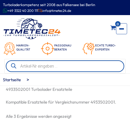
Zum
Turboladerkompetenz seit 2008 aus Falkensee bei Berlin
Inhalt
+49 3322 40 200 111
info@timetec24.de
springen
0
MARKEN-
PASSGENAU
ECHTE TURBO-
QUALITÄT
BERATEN
EXPERTEN
Products
search
>
Startseite
4933502001 Turbolader Ersatzteile
Kompatible Ersatzteile für Vergleichsnummer 4933502001.
Nach
Alle 3 Ergebnisse werden angezeigt
Beliebtheit
sortiert