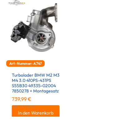
Art-Nummer: A747
Turbolader BMW M2 M3
M4 3.0 410PS-431PS
S55B30 49335-02004
7850278 + Montagesatz
739,99
€
inkl. 19 % MwSt.
In den Warenkorb