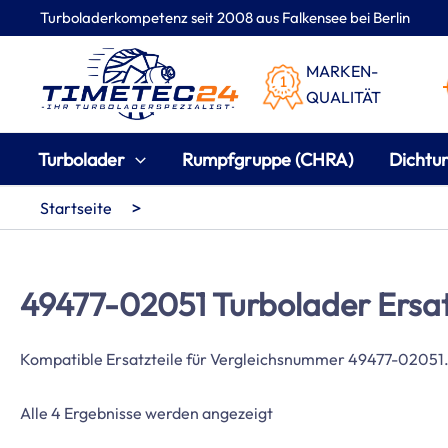
Zum
Turboladerkompetenz seit 2008 aus Falkensee bei Berlin
Inhalt
springen
MARKEN-
QUALITÄT
Turbolader
Rumpfgruppe (CHRA)
Dichtu
>
Startseite
49477-02051 Turbolader Ersat
Kompatible Ersatzteile für Vergleichsnummer 49477-02051
Nach
Alle 4 Ergebnisse werden angezeigt
Beliebtheit