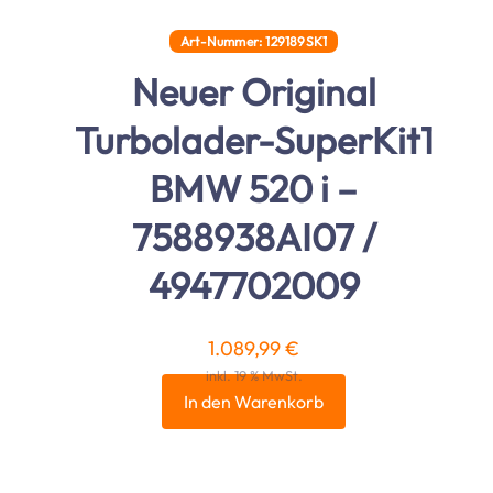
Art-Nummer: 129189SK1
Neuer Original
Turbolader-SuperKit1
BMW 520 i –
7588938AI07 /
4947702009
1.089,99
€
inkl. 19 % MwSt.
In den Warenkorb