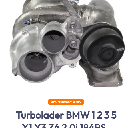
Art-Nummer: A349
Turbolader BMW 1 2 3 5
X1 X3 Z4 2.0i 184PS-