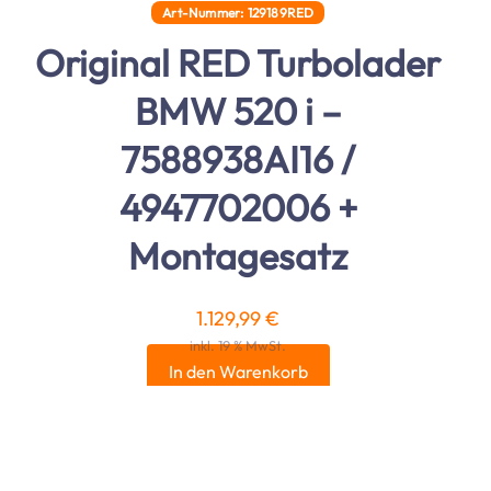
Art-Nummer: 129189RED
Original RED Turbolader
BMW 520 i –
7588938AI16 /
4947702006 +
Montagesatz
1.129,99
€
inkl. 19 % MwSt.
In den Warenkorb