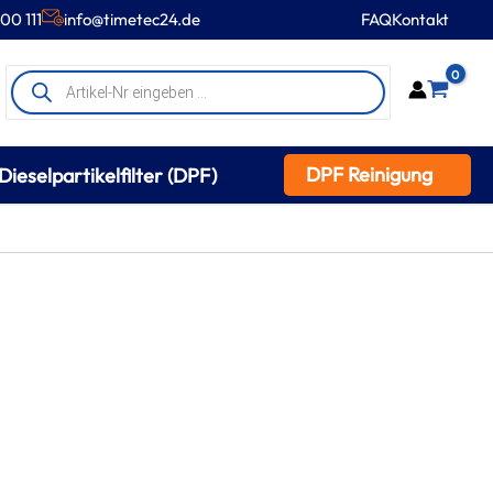
00 111
info@timetec24.de
FAQ
Kontakt
Products
0
search
DPF Reinigung
Dieselpartikelfilter (DPF)