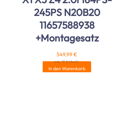
245PS N20B20
11657588938
+Montagesatz
549,99
€
inkl. 19 % MwSt.
In den Warenkorb