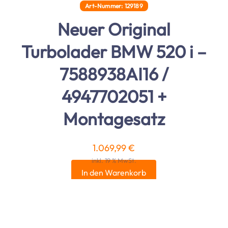
Art-Nummer: 129189
Neuer Original
Turbolader BMW 520 i –
7588938AI16 /
4947702051 +
Montagesatz
1.069,99
€
inkl. 19 % MwSt.
In den Warenkorb