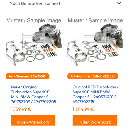
Art-Nummer: 131435SK1
Art-Nummer: 131435REDSK1
Neuer Original
Original RED Turbolader-
Turbolader-SuperKit1
SuperKit1 MINI BMW
MINI BMW Cooper S –
Cooper S – 240334701 /
761752709 / 4947702205
4947702215
1.159,99
€
1.014,99
€
inkl. 19 % MwSt.
inkl. 19 % MwSt.
In den Warenkorb
In den Warenkorb