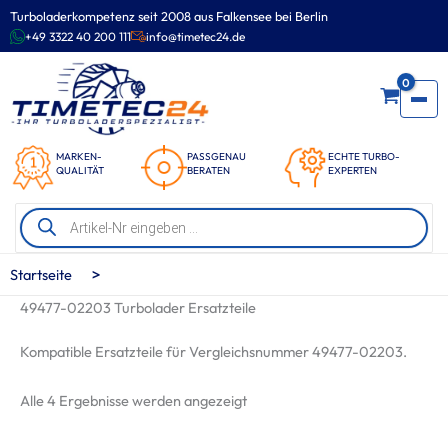
Zum
Turboladerkompetenz seit 2008 aus Falkensee bei Berlin
Inhalt
+49 3322 40 200 111
info@timetec24.de
springen
0
MARKEN-
PASSGENAU
ECHTE TURBO-
QUALITÄT
BERATEN
EXPERTEN
Products
search
>
Startseite
49477-02203 Turbolader Ersatzteile
Kompatible Ersatzteile für Vergleichsnummer 49477-02203.
Nach
Alle 4 Ergebnisse werden angezeigt
Beliebtheit
sortiert