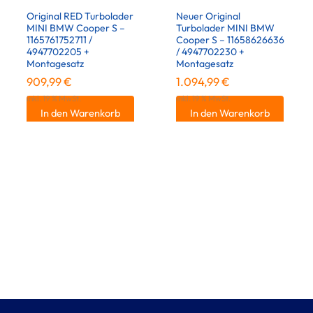
Original RED Turbolader
Neuer Original
MINI BMW Cooper S –
Turbolader MINI BMW
1165761752711 /
Cooper S – 11658626636
4947702205 +
/ 4947702230 +
Montagesatz
Montagesatz
909,99
€
1.094,99
€
inkl. 19 % MwSt.
inkl. 19 % MwSt.
In den Warenkorb
In den Warenkorb