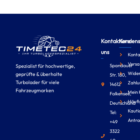
Kontaktiere
Kundense
uns
Konta
Versa
Spandauer
Spezialist für hochwertige,
Wider
geprüfte & überholte
Str. 180,
Turbolader für viele
Zahlu
14612
Fahrzeugmarken
Mein 
Falkensee,
Häufi
Deutschland
Kauti
Tel:
Antra
+49
3322