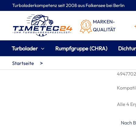
Zum
Turboladerkompetenz seit 2008 aus Falkensee bei Berlin
Inhalt
springen
MARKEN-
QUALITÄT
Turbolader
Rumpfgruppe (CHRA)
Dichtu
>
Startseite
49477020
Kompatib
Alle 4 E