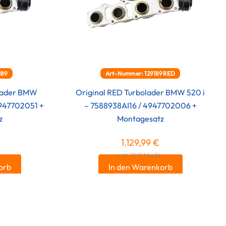
189
Art-Nummer: 129189RED
olader BMW
Original RED Turbolader BMW 520 i
4947702051 +
– 7588938AI16 / 4947702006 +
z
Montagesatz
€
1.129,99
€
.
inkl. 19 % MwSt.
orb
In den Warenkorb