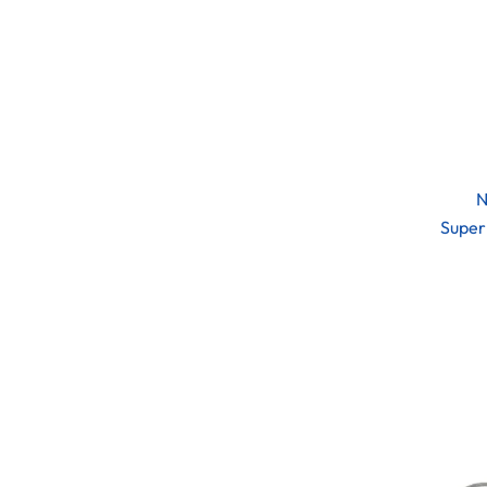
N
Super