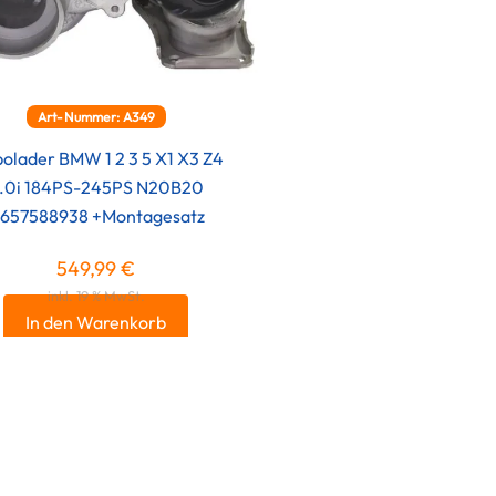
Art-Nummer: A349
bolader BMW 1 2 3 5 X1 X3 Z4
.0i 184PS-245PS N20B20
1657588938 +Montagesatz
549,99
€
inkl. 19 % MwSt.
In den Warenkorb