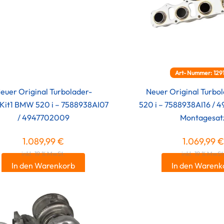
Art-Nummer: 129
euer Original Turbolader-
Neuer Original Turb
Kit1 BMW 520 i – 7588938AI07
520 i – 7588938AI16 / 
/ 4947702009
Montagesat
1.089,99
€
1.069,99
inkl. 19 % MwSt.
inkl. 19 % MwSt
In den Warenkorb
In den Warenk