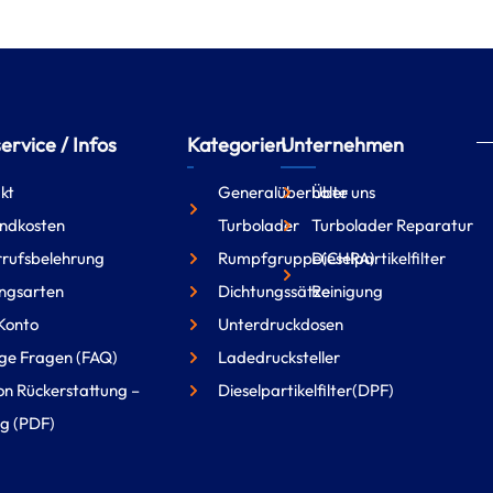
rvice / Infos
Kategorien
Unternehmen
kt
Generalüberholte
Über uns
ndkosten
Turbolader
Turbolader Reparatur
rufsbelehrung
Rumpfgruppe(CHRA)
Dieselpartikelfilter
ngsarten
Dichtungssätze
Reinigung
Konto
Unterdruckdosen
ge Fragen (FAQ)
Ladedrucksteller
on Rückerstattung –
Dieselpartikelfilter(DPF)
g (PDF)