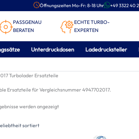
Öffnungszeiten Mo-Fr: 8-18 Uhr
+49 3322 40 2
PASSGENAU
ECHTE TURBO-
BERATEN
EXPERTEN
ngssätze
Unterdruckdosen
Ladedrucksteller
17 Turbolader Ersatzteile
le Ersatzteile für Vergleichsnummer 4947702017.
Nach
rgebnisse werden angezeigt
Beliebtheit
sortiert