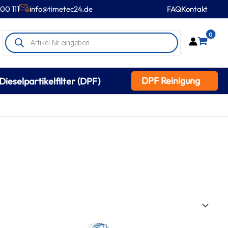
00 111
info@timetec24.de
FAQ
Kontakt
Products
0
search
DPF Reinigung
Dieselpartikelfilter (DPF)