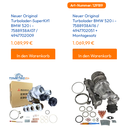
Art-Nummer: 129189
Neuer Original
Neuer Original
Turbolader-SuperKit1
Turbolader BMW 520 i –
BMW 520 i –
7588938AI16 /
7588938AI07 /
4947702051 +
4947702009
Montagesatz
1.089,99
€
1.069,99
€
inkl. 19 % MwSt.
inkl. 19 % MwSt.
In den Warenkorb
In den Warenkorb