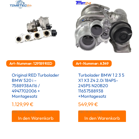
Art-Nummer: 129189RED
Art-Nummer: A349
Original RED Turbolader
Turbolader BMW 1 2 3 5
BMW 520 i –
X1 X3 Z4 2.0i 184PS-
7588938AI16 /
245PS N20B20
4947702006 +
11657588938
Montagesatz
+Montagesatz
1.129,99
€
549,99
€
inkl. 19 % MwSt.
inkl. 19 % MwSt.
In den Warenkorb
In den Warenkorb