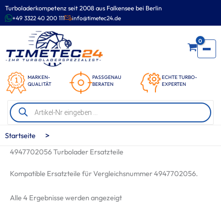
Zum
Turboladerkompetenz seit 2008 aus Falkensee bei Berlin
Inhalt
+49 3322 40 200 111
info@timetec24.de
springen
0
MARKEN-
PASSGENAU
ECHTE TURBO-
QUALITÄT
BERATEN
EXPERTEN
Products
search
>
Startseite
4947702056 Turbolader Ersatzteile
Kompatible Ersatzteile für Vergleichsnummer 4947702056.
Nach
Alle 4 Ergebnisse werden angezeigt
Beliebtheit
sortiert