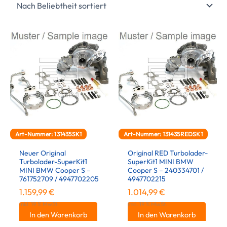
Art-Nummer: 131435SK1
Art-Nummer: 131435REDSK1
Neuer Original
Original RED Turbolader-
Turbolader-SuperKit1
SuperKit1 MINI BMW
MINI BMW Cooper S –
Cooper S – 240334701 /
761752709 / 4947702205
4947702215
1.159,99
€
1.014,99
€
inkl. 19 % MwSt.
inkl. 19 % MwSt.
In den Warenkorb
In den Warenkorb