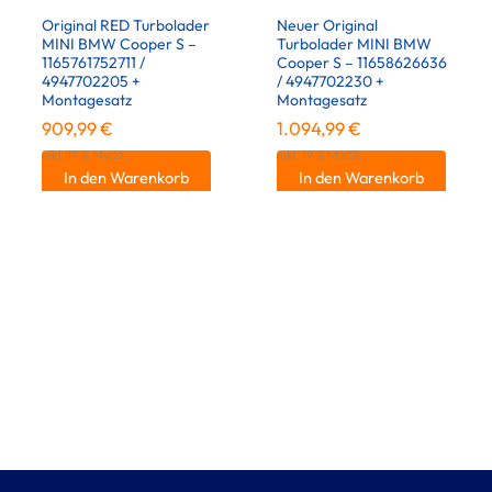
Original RED Turbolader
Neuer Original
MINI BMW Cooper S –
Turbolader MINI BMW
1165761752711 /
Cooper S – 11658626636
4947702205 +
/ 4947702230 +
Montagesatz
Montagesatz
909,99
€
1.094,99
€
inkl. 19 % MwSt.
inkl. 19 % MwSt.
In den Warenkorb
In den Warenkorb