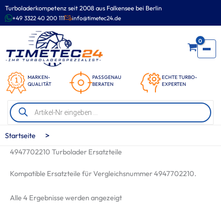
Zum
Turboladerkompetenz seit 2008 aus Falkensee bei Berlin
Inhalt
+49 3322 40 200 111
info@timetec24.de
springen
0
MARKEN-
PASSGENAU
ECHTE TURBO-
QUALITÄT
BERATEN
EXPERTEN
Products
search
>
Startseite
4947702210 Turbolader Ersatzteile
Kompatible Ersatzteile für Vergleichsnummer 4947702210.
Nach
Alle 4 Ergebnisse werden angezeigt
Beliebtheit
sortiert