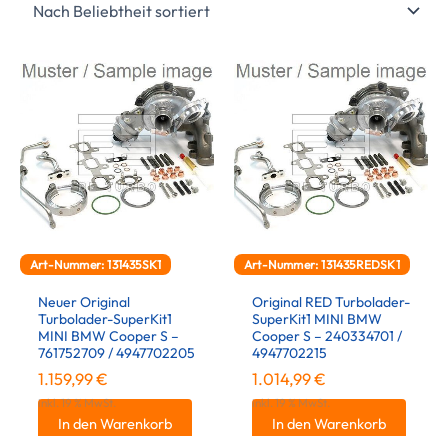
Art-Nummer: 131435SK1
Art-Nummer: 131435REDSK1
Neuer Original
Original RED Turbolader-
Turbolader-SuperKit1
SuperKit1 MINI BMW
MINI BMW Cooper S –
Cooper S – 240334701 /
761752709 / 4947702205
4947702215
1.159,99
€
1.014,99
€
inkl. 19 % MwSt.
inkl. 19 % MwSt.
In den Warenkorb
In den Warenkorb