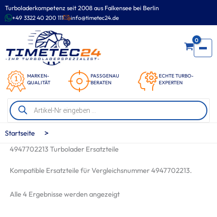
Zum
Turboladerkompetenz seit 2008 aus Falkensee bei Berlin
Inhalt
+49 3322 40 200 111
info@timetec24.de
springen
0
MARKEN-
PASSGENAU
ECHTE TURBO-
QUALITÄT
BERATEN
EXPERTEN
Products
search
>
Startseite
4947702213 Turbolader Ersatzteile
Kompatible Ersatzteile für Vergleichsnummer 4947702213.
Nach
Alle 4 Ergebnisse werden angezeigt
Beliebtheit
sortiert