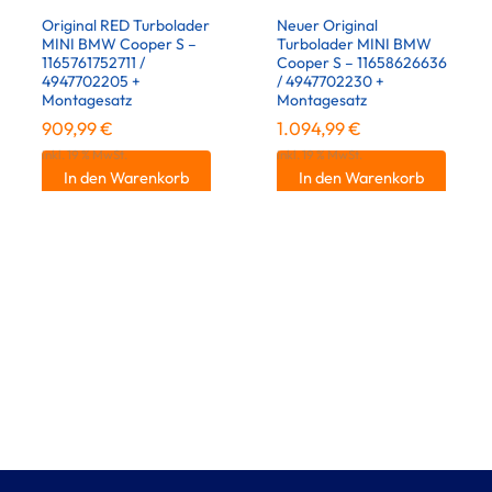
Original RED Turbolader
Neuer Original
MINI BMW Cooper S –
Turbolader MINI BMW
1165761752711 /
Cooper S – 11658626636
4947702205 +
/ 4947702230 +
Montagesatz
Montagesatz
909,99
€
1.094,99
€
inkl. 19 % MwSt.
inkl. 19 % MwSt.
In den Warenkorb
In den Warenkorb