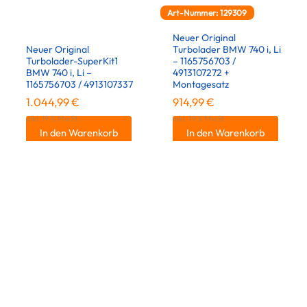
Art-Nummer: 129309
Neuer Original
Neuer Original
Turbolader BMW 740 i, Li
Turbolader-SuperKit1
– 1165756703 /
BMW 740 i, Li –
4913107272 +
1165756703 / 4913107337
Montagesatz
1.044,99
€
914,99
€
inkl. 19 % MwSt.
inkl. 19 % MwSt.
In den Warenkorb
In den Warenkorb