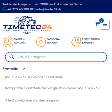
Zum
Turboladerkompetenz seit 2008 aus Falkensee bei Berlin
Inhalt
+49 3322 40 200 111
info@timetec24.de
springen
0
MARKEN-
PASSGENAU
ECHTE TURBO-
QUALITÄT
BERATEN
EXPERTEN
Products
search
>
Startseite
49S31-07239 Turbolader Ersatzteile
Kompatible Ersatzteile für Vergleichsnummer 49S31-07239.
Nach
Alle 2 Ergebnisse werden angezeigt
Beliebtheit
sortiert