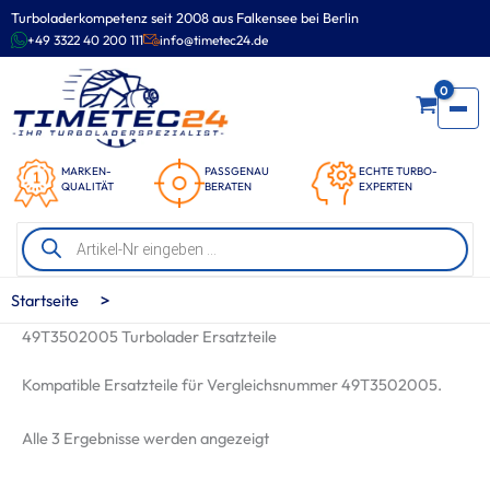
Zum
Turboladerkompetenz seit 2008 aus Falkensee bei Berlin
Inhalt
+49 3322 40 200 111
info@timetec24.de
springen
0
MARKEN-
PASSGENAU
ECHTE TURBO-
QUALITÄT
BERATEN
EXPERTEN
Products
search
>
Startseite
49T3502005 Turbolader Ersatzteile
Kompatible Ersatzteile für Vergleichsnummer 49T3502005.
Nach
Alle 3 Ergebnisse werden angezeigt
Beliebtheit
sortiert