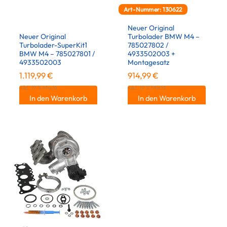
Art-Nummer: 130622
Neuer Original
Neuer Original
Turbolader BMW M4 –
Turbolader-SuperKit1
785027802 /
BMW M4 – 785027801 /
4933502003 +
4933502003
Montagesatz
1.119,99
€
914,99
€
inkl. 19 % MwSt.
inkl. 19 % MwSt.
In den Warenkorb
In den Warenkorb