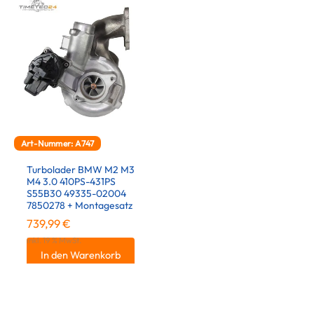
Art-Nummer: A747
Turbolader BMW M2 M3
M4 3.0 410PS-431PS
S55B30 49335-02004
7850278 + Montagesatz
739,99
€
inkl. 19 % MwSt.
In den Warenkorb