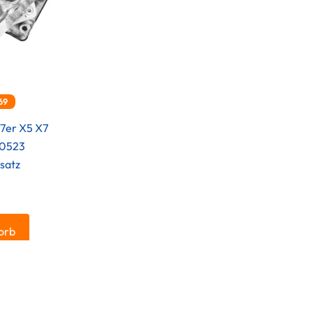
69
7er X5 X7
80523
satz
.
orb