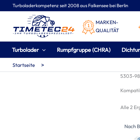
Zum
Turboladerkompetenz seit 2008 aus Falkensee bei Berlin
Inhalt
springen
MARKEN-
QUALITÄT
Turbolader
Rumpfgruppe (CHRA)
Dichtu
>
Startseite
5303-980
Kompatib
Alle 2 E