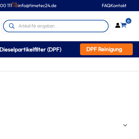
00 111
info@timetec24.de
FAQ
Kontakt
Products
0
search
DPF Reinigung
Dieselpartikelfilter (DPF)