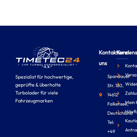
Kontaktiere
Kundense
uns
Konta
Versa
Spandauer
Spezialist für hochwertige,
Wider
geprüfte & überholte
Str. 180,
Turbolader für viele
Zahlu
14612
Fahrzeugmarken
Mein 
Falkensee,
Häufi
Deutschland
Kauti
Tel:
Antra
+49