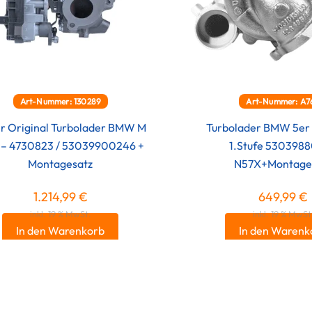
Art-Nummer: 130289
Art-Nummer: A7
r Original Turbolader BMW M
Turbolader BMW 5er 
 – 4730823 / 53039900246 +
1.Stufe 530398
Montagesatz
N57X+Montage
1.214,99
€
649,99
€
inkl. 19 % MwSt.
inkl. 19 % MwSt
In den Warenkorb
In den Warenk