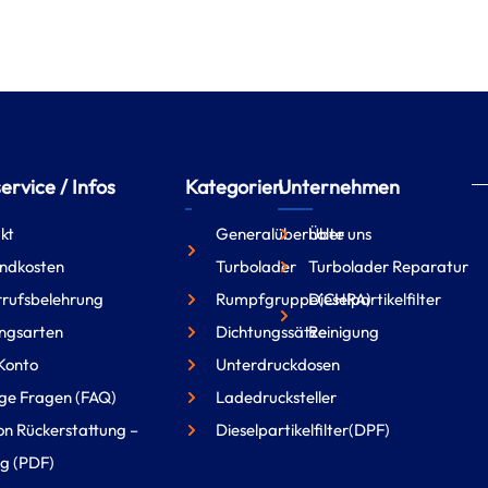
rvice / Infos
Kategorien
Unternehmen
kt
Generalüberholte
Über uns
ndkosten
Turbolader
Turbolader Reparatur
rufsbelehrung
Rumpfgruppe(CHRA)
Dieselpartikelfilter
ngsarten
Dichtungssätze
Reinigung
Konto
Unterdruckdosen
ge Fragen (FAQ)
Ladedrucksteller
on Rückerstattung –
Dieselpartikelfilter(DPF)
g (PDF)