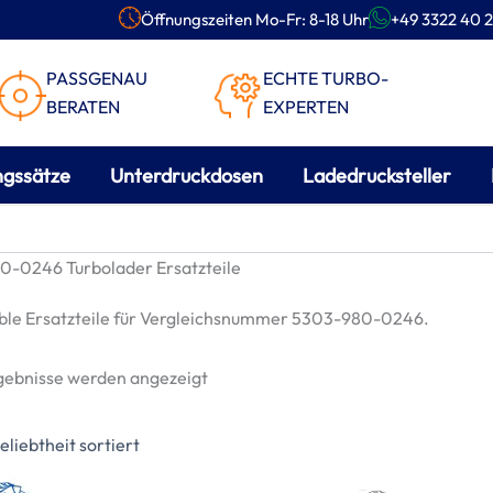
Öffnungszeiten Mo-Fr: 8-18 Uhr
+49 3322 40 2
PASSGENAU
ECHTE TURBO-
BERATEN
EXPERTEN
ngssätze
Unterdruckdosen
Ladedrucksteller
-0246 Turbolader Ersatzteile
le Ersatzteile für Vergleichsnummer 5303-980-0246.
Nach
rgebnisse werden angezeigt
Beliebtheit
sortiert