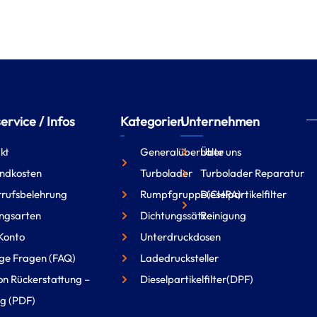
rvice / Infos
Kategorien
Unternehmen
kt
Generalüberholte
Über uns
ndkosten
Turbolader
Turbolader Reparatur
rufsbelehrung
Rumpfgruppe(CHRA)
Dieselpartikelfilter
ngsarten
Dichtungssätze
Reinigung
Konto
Unterdruckdosen
ge Fragen (FAQ)
Ladedrucksteller
on Rückerstattung –
Dieselpartikelfilter(DPF)
g (PDF)