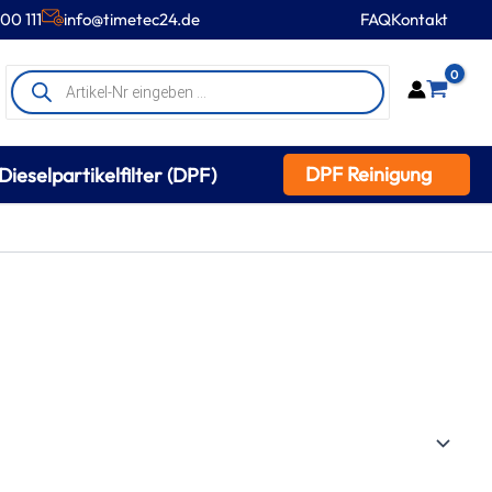
00 111
info@timetec24.de
FAQ
Kontakt
Products
0
search
DPF Reinigung
Dieselpartikelfilter (DPF)