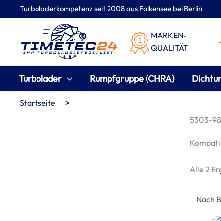
Zum
Turboladerkompetenz seit 2008 aus Falkensee bei Berlin
Inhalt
springen
MARKEN-
QUALITÄT
Turbolader
Rumpfgruppe (CHRA)
Dichtu
>
Startseite
5303-988
Kompatib
Alle 2 E