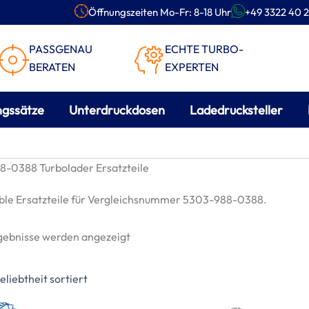
Öffnungszeiten Mo-Fr: 8-18 Uhr
+49 3322 40 2
PASSGENAU
ECHTE TURBO-
BERATEN
EXPERTEN
ngssätze
Unterdruckdosen
Ladedrucksteller
-0388 Turbolader Ersatzteile
le Ersatzteile für Vergleichsnummer 5303-988-0388.
Nach
rgebnisse werden angezeigt
Beliebtheit
sortiert