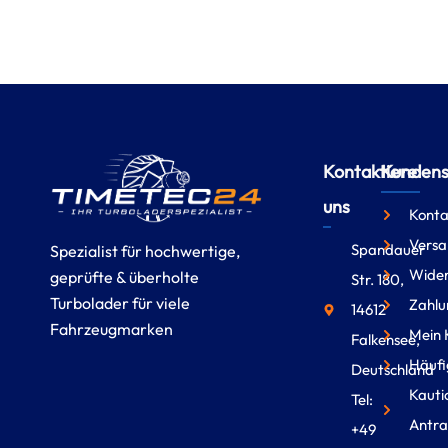
Kontaktiere
Kundense
uns
Konta
Versa
Spandauer
Spezialist für hochwertige,
Wider
geprüfte & überholte
Str. 180,
Turbolader für viele
Zahlu
14612
Fahrzeugmarken
Mein 
Falkensee,
Häufi
Deutschland
Kauti
Tel:
Antra
+49