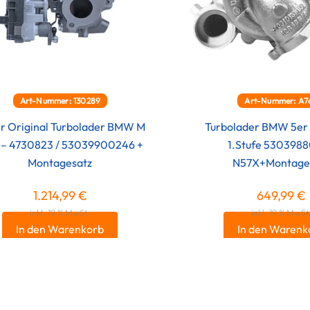
Art-Nummer: 130289
Art-Nummer: A7
r Original Turbolader BMW M
Turbolader BMW 5er 
 – 4730823 / 53039900246 +
1.Stufe 530398
Montagesatz
N57X+Montage
1.214,99
€
649,99
€
inkl. 19 % MwSt.
inkl. 19 % MwSt
In den Warenkorb
In den Warenk