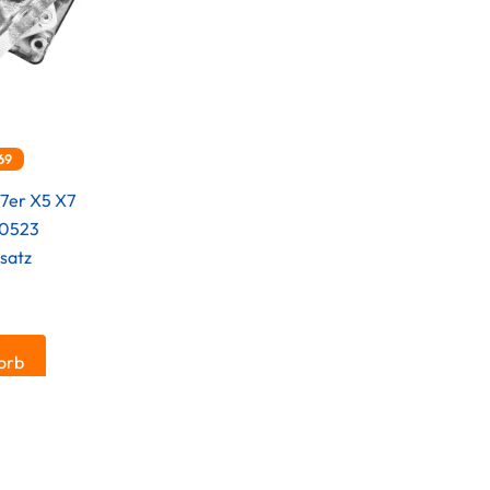
69
7er X5 X7
80523
satz
.
orb