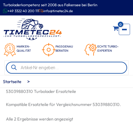
Zum
Turboladerkompetenz seit 2008 aus Falkensee bei Berlin
Inhalt
+49 3322 40 200 111
info@timetec24.de
springen
0
MARKEN-
PASSGENAU
ECHTE TURBO-
QUALITÄT
BERATEN
EXPERTEN
Products
search
>
Startseite
53039880310 Turbolader Ersatzteile
Kompatible Ersatzteile für Vergleichsnummer 53039880310.
Nach
Alle 2 Ergebnisse werden angezeigt
Beliebtheit
sortiert