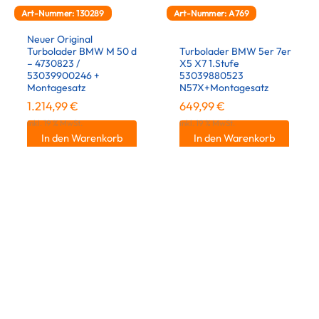
Art-Nummer: 130289
Art-Nummer: A769
Neuer Original
Turbolader BMW M 50 d
Turbolader BMW 5er 7er
– 4730823 /
X5 X7 1.Stufe
53039900246 +
53039880523
Montagesatz
N57X+Montagesatz
1.214,99
€
649,99
€
inkl. 19 % MwSt.
inkl. 19 % MwSt.
In den Warenkorb
In den Warenkorb