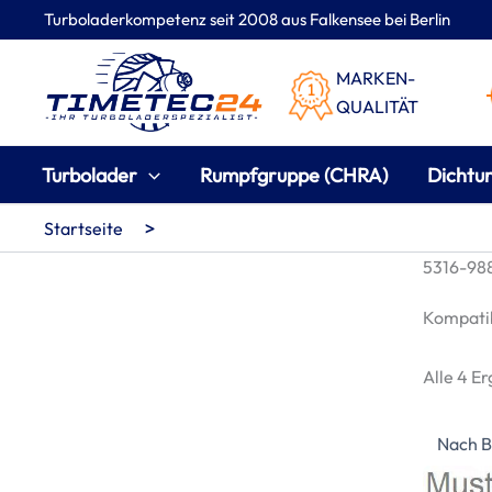
Zum
Turboladerkompetenz seit 2008 aus Falkensee bei Berlin
Inhalt
springen
MARKEN-
QUALITÄT
Turbolader
Rumpfgruppe (CHRA)
Dichtu
>
Startseite
5316-988
Kompatib
Alle 4 E