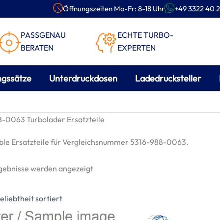
Öffnungszeiten Mo-Fr: 8-18 Uhr
+49 3322 40 2
PASSGENAU
ECHTE TURBO-
BERATEN
EXPERTEN
ngssätze
Unterdruckdosen
Ladedrucksteller
-0063 Turbolader Ersatzteile
le Ersatzteile für Vergleichsnummer 5316-988-0063.
Nach
rgebnisse werden angezeigt
Beliebtheit
sortiert