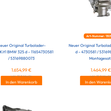
Art-Nummer: 130
euer Original Turbolader-
Neuer Original Turbol
Kit1 BMW 325 d – 11654730581
d – 4730581 / 5316
/ 53169880073
Montagesat
1.654,99
€
1.464,99
€
inkl. 19 % MwSt.
inkl. 19 % MwSt
In den Warenkorb
In den Warenk