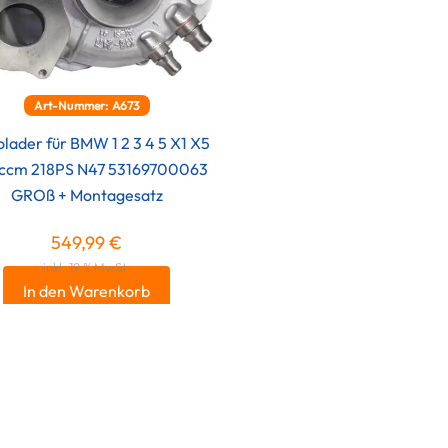
Art-Nummer: A673
olader für BMW 1 2 3 4 5 X1 X5
ccm 218PS N47 53169700063
GROß + Montagesatz
549,99
€
inkl. 19 % MwSt.
In den Warenkorb