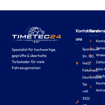
Kontaktiere
Kundense
uns
Konta
Versa
Spandauer
Spezialist für hochwertige,
Wider
geprüfte & überholte
Str. 180,
Turbolader für viele
Zahlu
14612
Fahrzeugmarken
Mein 
Falkensee,
Häufi
Deutschland
Kauti
Tel:
Antra
+49
3322