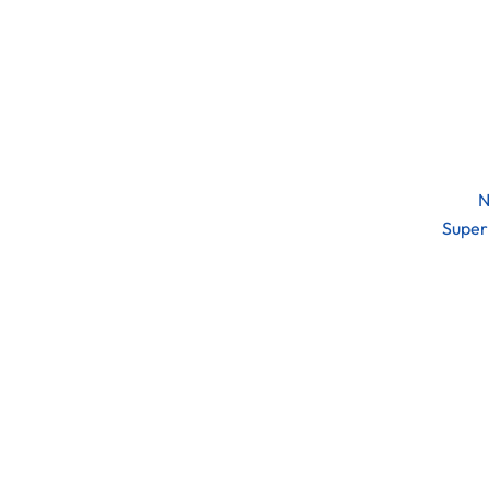
N
Super