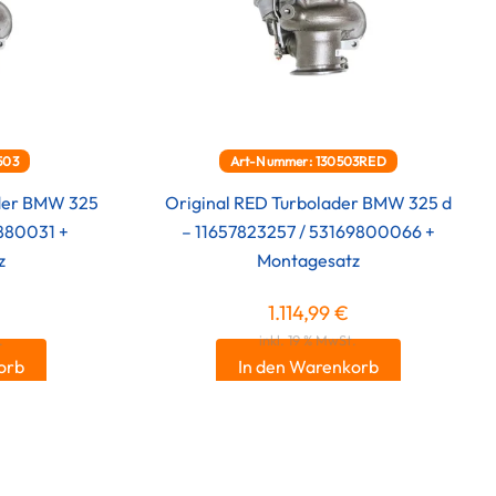
503
Art-Nummer: 130503RED
ader BMW 325
Original RED Turbolader BMW 325 d
9880031 +
– 11657823257 / 53169800066 +
z
Montagesatz
1.114,99
€
.
inkl. 19 % MwSt.
orb
In den Warenkorb