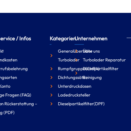
rvice / Infos
Kategorien
Unternehmen
kt
Generalüberholte
Über uns
ndkosten
Turbolader
Turbolader Reparatur
rufsbelehrung
Rumpfgruppe(CHRA)
Dieselpartikelfilter
ngsarten
Dichtungssätze
Reinigung
Konto
Unterdruckdosen
ge Fragen (FAQ)
Ladedrucksteller
on Rückerstattung –
Dieselpartikelfilter(DPF)
g (PDF)