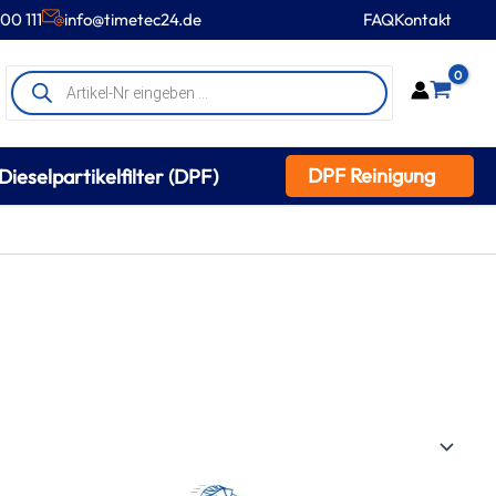
00 111
info@timetec24.de
FAQ
Kontakt
Products
0
search
DPF Reinigung
Dieselpartikelfilter (DPF)