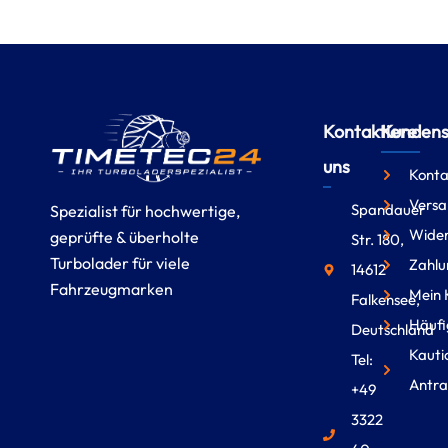
Kontaktiere
Kundense
uns
Konta
Versa
Spandauer
Spezialist für hochwertige,
Wider
geprüfte & überholte
Str. 180,
Turbolader für viele
Zahlu
14612
Fahrzeugmarken
Mein 
Falkensee,
Häufi
Deutschland
Kauti
Tel:
Antra
+49
3322