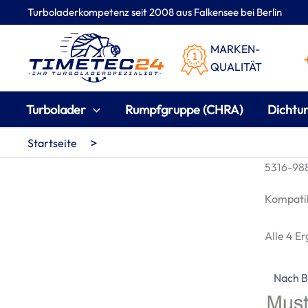
Zum
Turboladerkompetenz seit 2008 aus Falkensee bei Berlin
Inhalt
springen
MARKEN-
QUALITÄT
Turbolader
Rumpfgruppe (CHRA)
Dichtu
>
Startseite
5316-988
Kompatib
Alle 4 E