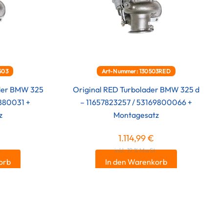
503
Art-Nummer: 130503RED
ader BMW 325
Original RED Turbolader BMW 325 d
9880031 +
– 11657823257 / 53169800066 +
z
Montagesatz
1.114,99
€
.
inkl. 19 % MwSt.
orb
In den Warenkorb