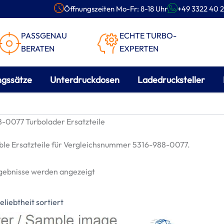
Öffnungszeiten Mo-Fr: 8-18 Uhr
+49 3322 40 2
PASSGENAU
ECHTE TURBO-
BERATEN
EXPERTEN
ngssätze
Unterdruckdosen
Ladedrucksteller
-0077 Turbolader Ersatzteile
le Ersatzteile für Vergleichsnummer 5316-988-0077.
Nach
rgebnisse werden angezeigt
Beliebtheit
sortiert