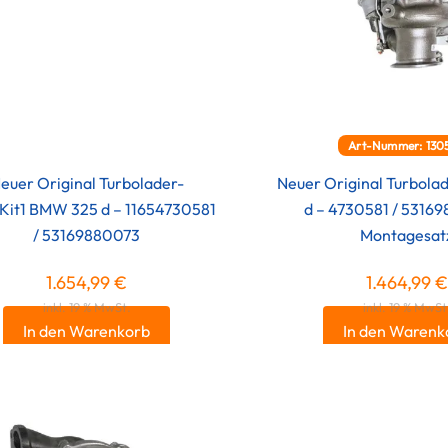
Art-Nummer: 130
euer Original Turbolader-
Neuer Original Turbol
Kit1 BMW 325 d – 11654730581
d – 4730581 / 5316
/ 53169880073
Montagesat
1.654,99
€
1.464,99
€
inkl. 19 % MwSt.
inkl. 19 % MwSt
In den Warenkorb
In den Warenk