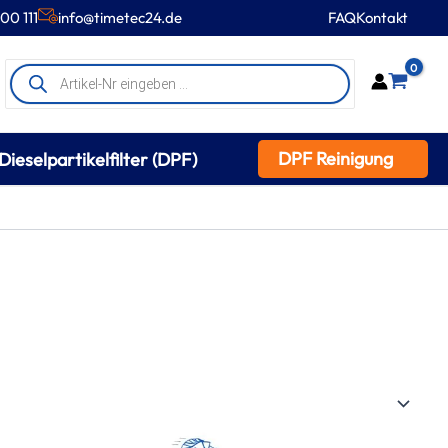
00 111
info@timetec24.de
FAQ
Kontakt
Products
0
search
DPF Reinigung
Dieselpartikelfilter (DPF)