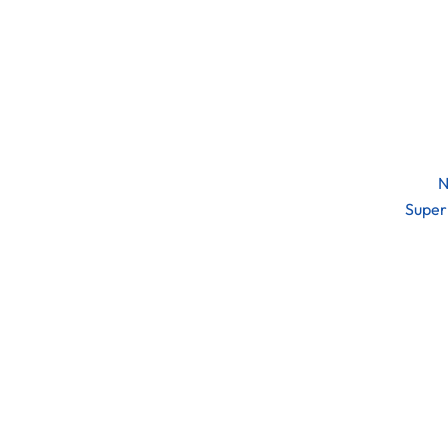
N
Super