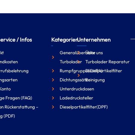
rvice / Infos
Kategorien
Unternehmen
kt
Generalüberholte
Über uns
ndkosten
Turbolader
Turbolader Reparatur
rufsbelehrung
Rumpfgruppe(CHRA)
Dieselpartikelfilter
ngsarten
Dichtungssätze
Reinigung
Konto
Unterdruckdosen
ge Fragen (FAQ)
Ladedrucksteller
on Rückerstattung –
Dieselpartikelfilter(DPF)
g (PDF)