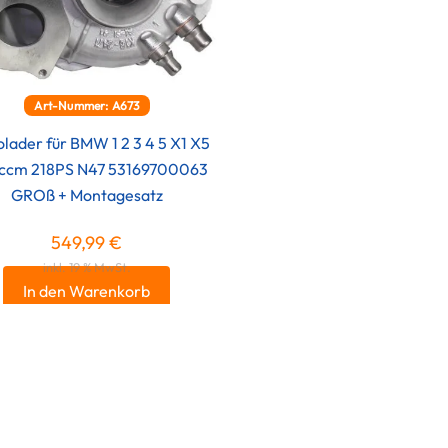
Art-Nummer: A673
olader für BMW 1 2 3 4 5 X1 X5
ccm 218PS N47 53169700063
GROß + Montagesatz
549,99
€
inkl. 19 % MwSt.
In den Warenkorb