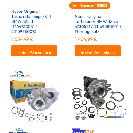
Art-Nummer: 130503
Neuer Original
Turbolader-SuperKit1
Neuer Original
BMW 325 d –
Turbolader BMW 325 d –
11654730581 /
4730581 / 53169880031 +
53169880073
Montagesatz
1.654,99
€
1.464,99
€
inkl. 19 % MwSt.
inkl. 19 % MwSt.
In den Warenkorb
In den Warenkorb