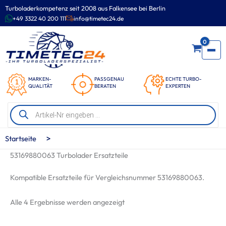
Zum
Turboladerkompetenz seit 2008 aus Falkensee bei Berlin
Inhalt
+49 3322 40 200 111
info@timetec24.de
springen
0
MARKEN-
PASSGENAU
ECHTE TURBO-
QUALITÄT
BERATEN
EXPERTEN
Products
search
>
Startseite
53169880063 Turbolader Ersatzteile
Kompatible Ersatzteile für Vergleichsnummer 53169880063.
Nach
Alle 4 Ergebnisse werden angezeigt
Beliebtheit
sortiert