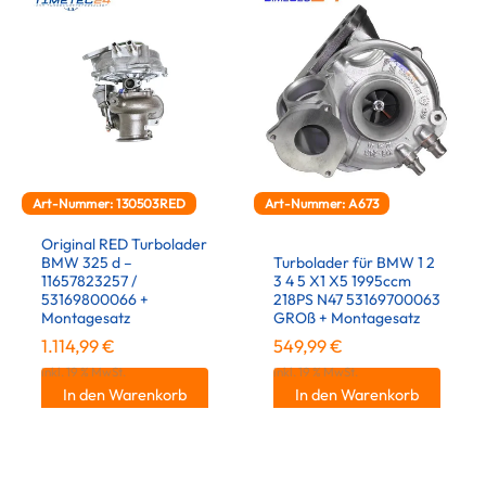
Art-Nummer: 130503RED
Art-Nummer: A673
Original RED Turbolader
BMW 325 d –
Turbolader für BMW 1 2
11657823257 /
3 4 5 X1 X5 1995ccm
53169800066 +
218PS N47 53169700063
Montagesatz
GROß + Montagesatz
1.114,99
€
549,99
€
inkl. 19 % MwSt.
inkl. 19 % MwSt.
In den Warenkorb
In den Warenkorb