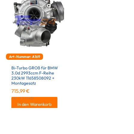
Art-Nummer: A169
Bi-Turbo GROß für BMW
3.0d 2993ccm F-Reihe
230kW 11658508092 +
Montagesatz
715,99
€
inkl. 19 % MwSt.
In den Warenkorb