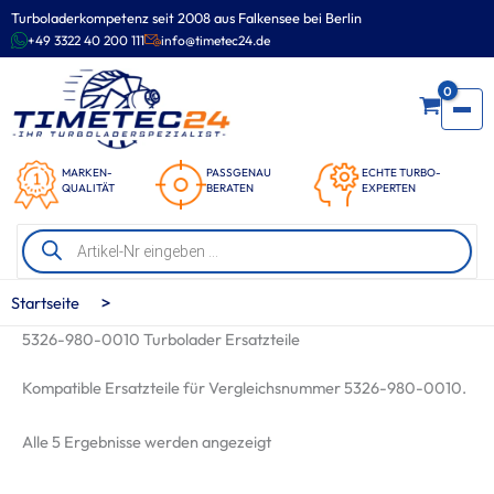
Zum
Turboladerkompetenz seit 2008 aus Falkensee bei Berlin
Inhalt
+49 3322 40 200 111
info@timetec24.de
springen
0
MARKEN-
PASSGENAU
ECHTE TURBO-
QUALITÄT
BERATEN
EXPERTEN
Products
search
>
Startseite
5326-980-0010 Turbolader Ersatzteile
Kompatible Ersatzteile für Vergleichsnummer 5326-980-0010.
Nach
Alle 5 Ergebnisse werden angezeigt
Beliebtheit
sortiert