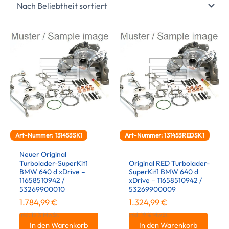
Art-Nummer: 131453SK1
Art-Nummer: 131453REDSK1
Neuer Original
Turbolader-SuperKit1
Original RED Turbolader-
BMW 640 d xDrive –
SuperKit1 BMW 640 d
11658510942 /
xDrive – 11658510942 /
53269900010
53269900009
1.784,99
€
1.324,99
€
inkl. 19 % MwSt.
inkl. 19 % MwSt.
In den Warenkorb
In den Warenkorb