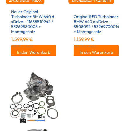
Art-Nummer: 131453
Art-Nummer: 131453RED
Neuer Original
Turbolader BMW 640 d
Original RED Turbolader
xDrive – 11658510942 /
BMW 640 d xDrive –
53269880008 +
8508092 / 53269700014
Montagesatz
+ Montagesatz
1.599,99
€
1.139,99
€
inkl. 19 % MwSt.
inkl. 19 % MwSt.
In den Warenkorb
In den Warenkorb