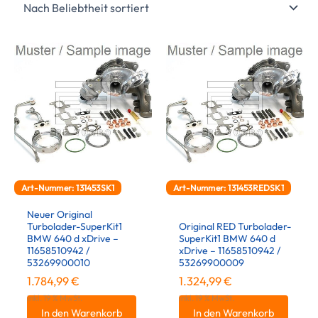
Art-Nummer: 131453SK1
Art-Nummer: 131453REDSK1
Neuer Original
Turbolader-SuperKit1
Original RED Turbolader-
BMW 640 d xDrive –
SuperKit1 BMW 640 d
11658510942 /
xDrive – 11658510942 /
53269900010
53269900009
1.784,99
€
1.324,99
€
inkl. 19 % MwSt.
inkl. 19 % MwSt.
In den Warenkorb
In den Warenkorb