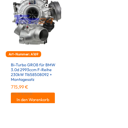
Art-Nummer: A169
Bi-Turbo GROß für BMW
3.0d 2993ccm F-Reihe
230kW 11658508092 +
Montagesatz
715,99
€
inkl. 19 % MwSt.
In den Warenkorb