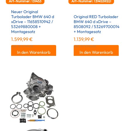
Art-Nummer: 131453
Art-Nummer: 131453RED
Neuer Original
Turbolader BMW 640 d
Original RED Turbolader
xDrive – 11658510942 /
BMW 640 d xDrive –
53269880008 +
8508092 / 53269700014
Montagesatz
+ Montagesatz
1.599,99
€
1.139,99
€
inkl. 19 % MwSt.
inkl. 19 % MwSt.
In den Warenkorb
In den Warenkorb