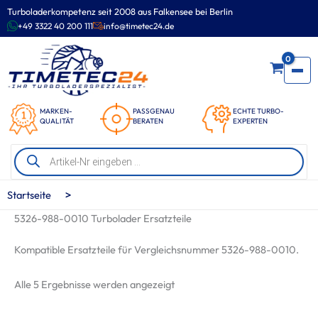
Zum
Turboladerkompetenz seit 2008 aus Falkensee bei Berlin
Inhalt
+49 3322 40 200 111
info@timetec24.de
springen
0
MARKEN-
PASSGENAU
ECHTE TURBO-
QUALITÄT
BERATEN
EXPERTEN
Products
search
>
Startseite
5326-988-0010 Turbolader Ersatzteile
Kompatible Ersatzteile für Vergleichsnummer 5326-988-0010.
Nach
Alle 5 Ergebnisse werden angezeigt
Beliebtheit
sortiert